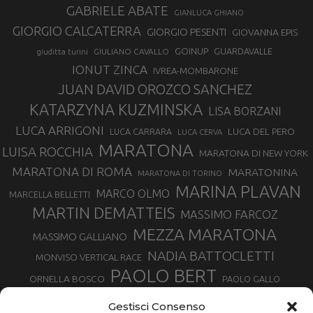
GABRIELE ABATE
GIANLUCA GHIANO
GIORGIO CALCATERRA
GIORGIO PESENTI
GIOVANNA EPIS
GOINUP
GUARDAVALLE
GIULIANO CAVALLO
giuditta turini
IONUT ZINCA
IVREA-MOMBARONE
JUAN DAVID OROZCO SANCHEZ
KATARZYNA KUZMINSKA
LISA BORZANI
LUCA ARRIGONI
LUCA DEL PERO
LUCA CARRARA
LUCA CERVA
MARATONA
LUISA ROCCHIA
MARATONA DI NEW YORK
MARATONA DI ROMA
MARATONINA
MARATONA DI TORINO
MARINA PLAVAN
MARCO OLMO
MARCELLA BELLETTI
MARTIN DEMATTEIS
MASSIMO FARCOZ
MEZZA MARATONA
MASSIMO GALLIANO
NADIA BATTOCLETTI
MONVISO VERTICAL RACE
PAOLO BERT
ORNELLA BOSCO
PAOLO GALLO
ROLANDO PIANA
PIETRO RIVA
PODISMO VENETO
Gestisci Consenso