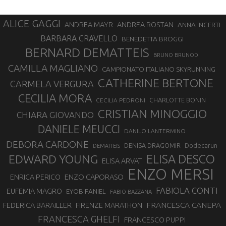
ALICE GAGGI
ANDREA ROSTAN
ANDREA MAYR
ANNA INCERTI
BARBARA CRAVELLO
BENEDETTA BROGGI
BERNARD DEMATTEIS
BRUNO BRUNOD
CAMILLA MAGLIANO
CAMPIONATO ITALIANO SKYRUNNING
CATHERINE BERTONE
CARMELA VERGURA
CECILIA MORA
CHARLOTTE BONIN
CECILIA PEDRONI
CRISTIAN MINOGGIO
CHIARA GIOVANDO
DANIELE MEUCCI
DANILO LANTERMINO
DEBORA CARDONE
DENISA DRAGOMIR
Dodecarun
DEMATTEIS
EDWARD YOUNG
ELISA DESCO
ELISA ARVAT
ENZO MERSI
ENZO CAPORASO
ENRICA PERICO
FABIOLA CONTI
EUFEMIA MAGRO
EYOB FANIEL
FABIO BAZZANA
FRANCESCA CANEPA
FEDERICA BARAILLER
FIRENZE MARATHON
FRANCESCA GHELFI
FRANCESCO PUPPI