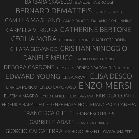
BARBARA CRAVELLO
BENEDETTA BROGGI
BERNARD DEMATTEIS
BRUNO BRUNOD
CAMILLA MAGLIANO
CAMPIONATO ITALIANO SKYRUNNING
CATHERINE BERTONE
CARMELA VERGURA
CECILIA MORA
CHARLOTTE BONIN
CECILIA PEDRONI
CRISTIAN MINOGGIO
CHIARA GIOVANDO
DANIELE MEUCCI
DANILO LANTERMINO
DEBORA CARDONE
DENISA DRAGOMIR
Dodecarun
DEMATTEIS
EDWARD YOUNG
ELISA DESCO
ELISA ARVAT
ENZO MERSI
ENZO CAPORASO
ENRICA PERICO
FABIOLA CONTI
EUFEMIA MAGRO
EYOB FANIEL
FABIO BAZZANA
FRANCESCA CANEPA
FEDERICA BARAILLER
FIRENZE MARATHON
FRANCESCA GHELFI
FRANCESCO PUPPI
GABRIELE ABATE
GIANLUCA GHIANO
GIORGIO CALCATERRA
GIORGIO PESENTI
GIOVANNA EPIS