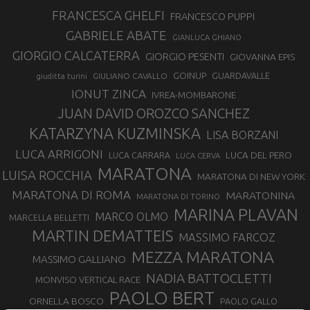
FRANCESCA GHELFI
FRANCESCO PUPPI
GABRIELE ABATE
GIANLUCA GHIANO
GIORGIO CALCATERRA
GIORGIO PESENTI
GIOVANNA EPIS
GOINUP
GUARDAVALLE
GIULIANO CAVALLO
giuditta turini
IONUT ZINCA
IVREA-MOMBARONE
JUAN DAVID OROZCO SANCHEZ
KATARZYNA KUZMINSKA
LISA BORZANI
LUCA ARRIGONI
LUCA DEL PERO
LUCA CARRARA
LUCA CERVA
MARATONA
LUISA ROCCHIA
MARATONA DI NEW YORK
MARATONA DI ROMA
MARATONINA
MARATONA DI TORINO
MARINA PLAVAN
MARCO OLMO
MARCELLA BELLETTI
MARTIN DEMATTEIS
MASSIMO FARCOZ
MEZZA MARATONA
MASSIMO GALLIANO
NADIA BATTOCLETTI
MONVISO VERTICAL RACE
PAOLO BERT
ORNELLA BOSCO
PAOLO GALLO