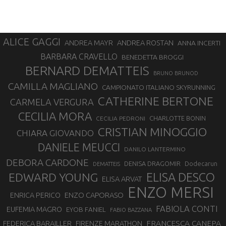
ALICE GAGGI
ANDREA ROSTAN
ANDREA MAYR
ANNA INCERTI
BARBARA CRAVELLO
BENEDETTA BROGGI
BERNARD DEMATTEIS
BRUNO BRUNOD
CAMILLA MAGLIANO
CAMPIONATO ITALIANO SKYRUNNING
CATHERINE BERTONE
CARMELA VERGURA
CECILIA MORA
CHARLOTTE BONIN
CECILIA PEDRONI
CRISTIAN MINOGGIO
CHIARA GIOVANDO
DANIELE MEUCCI
DANILO LANTERMINO
DEBORA CARDONE
DENISA DRAGOMIR
Dodecarun
DEMATTEIS
EDWARD YOUNG
ELISA DESCO
ELISA ARVAT
ENZO MERSI
ENZO CAPORASO
ENRICA PERICO
FABIOLA CONTI
EUFEMIA MAGRO
EYOB FANIEL
FABIO BAZZANA
FRANCESCA CANEPA
FEDERICA BARAILLER
FIRENZE MARATHON