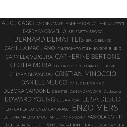
ALICE GAGGI
ANDREA ROSTAN
ANDREA MAYR
ANNA INCERTI
BARBARA CRAVELLO
BENEDETTA BROGGI
BERNARD DEMATTEIS
BRUNO BRUNOD
CAMILLA MAGLIANO
CAMPIONATO ITALIANO SKYRUNNING
CATHERINE BERTONE
CARMELA VERGURA
CECILIA MORA
CHARLOTTE BONIN
CECILIA PEDRONI
CRISTIAN MINOGGIO
CHIARA GIOVANDO
DANIELE MEUCCI
DANILO LANTERMINO
DEBORA CARDONE
DENISA DRAGOMIR
Dodecarun
DEMATTEIS
EDWARD YOUNG
ELISA DESCO
ELISA ARVAT
ENZO MERSI
ENZO CAPORASO
ENRICA PERICO
FABIOLA CONTI
EUFEMIA MAGRO
EYOB FANIEL
FABIO BAZZANA
FRANCESCA CANEPA
FEDERICA BARAILLER
FIRENZE MARATHON