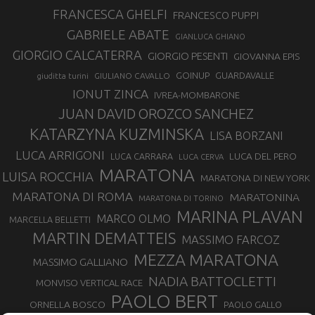
FRANCESCA GHELFI
FRANCESCO PUPPI
GABRIELE ABATE
GIANLUCA GHIANO
GIORGIO CALCATERRA
GIORGIO PESENTI
GIOVANNA EPIS
GOINUP
GUARDAVALLE
GIULIANO CAVALLO
giuditta turini
IONUT ZINCA
IVREA-MOMBARONE
JUAN DAVID OROZCO SANCHEZ
KATARZYNA KUZMINSKA
LISA BORZANI
LUCA ARRIGONI
LUCA DEL PERO
LUCA CARRARA
LUCA CERVA
MARATONA
LUISA ROCCHIA
MARATONA DI NEW YORK
MARATONA DI ROMA
MARATONINA
MARATONA DI TORINO
MARINA PLAVAN
MARCO OLMO
MARCELLA BELLETTI
MARTIN DEMATTEIS
MASSIMO FARCOZ
MEZZA MARATONA
MASSIMO GALLIANO
NADIA BATTOCLETTI
MONVISO VERTICAL RACE
PAOLO BERT
ORNELLA BOSCO
PAOLO GALLO