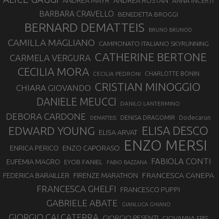
ANDREA ROSTAN
ANDREA MAYR
ANNA INCERTI
BARBARA CRAVELLO
BENEDETTA BROGGI
BERNARD DEMATTEIS
BRUNO BRUNOD
CAMILLA MAGLIANO
CAMPIONATO ITALIANO SKYRUNNING
CATHERINE BERTONE
CARMELA VERGURA
CECILIA MORA
CHARLOTTE BONIN
CECILIA PEDRONI
CRISTIAN MINOGGIO
CHIARA GIOVANDO
DANIELE MEUCCI
DANILO LANTERMINO
DEBORA CARDONE
DENISA DRAGOMIR
Dodecarun
DEMATTEIS
EDWARD YOUNG
ELISA DESCO
ELISA ARVAT
ENZO MERSI
ENZO CAPORASO
ENRICA PERICO
FABIOLA CONTI
EUFEMIA MAGRO
EYOB FANIEL
FABIO BAZZANA
FRANCESCA CANEPA
FEDERICA BARAILLER
FIRENZE MARATHON
FRANCESCA GHELFI
FRANCESCO PUPPI
GABRIELE ABATE
GIANLUCA GHIANO
GIORGIO CALCATERRA
GIORGIO PESENTI
GIOVANNA EPIS