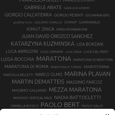
FRANCESCO PUPPI
GABRIELE ABATE
GIANLUCA GHIANO
GIORGIO CALCATERRA
GIORGIO PESENTI
GIOVANNA EPIS
GOINUP
GUARDAVALLE
GIULIANO CAVALLO
giuditta turini
IONUT ZINCA
IVREA-MOMBARONE
JUAN DAVID OROZCO SANCHEZ
KATARZYNA KUZMINSKA
LISA BORZANI
LUCA ARRIGONI
LUCA DEL PERO
LUCA CARRARA
LUCA CERVA
MARATONA
LUISA ROCCHIA
MARATONA DI NEW YORK
MARATONA DI ROMA
MARATONINA
MARATONA DI TORINO
MARINA PLAVAN
MARCO OLMO
MARCELLA BELLETTI
MARTIN DEMATTEIS
MASSIMO FARCOZ
MEZZA MARATONA
MASSIMO GALLIANO
NADIA BATTOCLETTI
MONVISO VERTICAL RACE
PAOLO BERT
ORNELLA BOSCO
PAOLO GALLO
ROLANDO PIANA
PIETRO RIVA
PODISMO VENETO