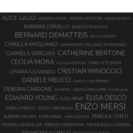
ALICE GAGGI
ANDREA ROSTAN
ANDREA MAYR
ANNA INCERTI
BARBARA CRAVELLO
BENEDETTA BROGGI
BERNARD DEMATTEIS
BRUNO BRUNOD
CAMILLA MAGLIANO
CAMPIONATO ITALIANO SKYRUNNING
CATHERINE BERTONE
CARMELA VERGURA
CECILIA MORA
CHARLOTTE BONIN
CECILIA PEDRONI
CRISTIAN MINOGGIO
CHIARA GIOVANDO
DANIELE MEUCCI
DANILO LANTERMINO
DEBORA CARDONE
DENISA DRAGOMIR
Dodecarun
DEMATTEIS
EDWARD YOUNG
ELISA DESCO
ELISA ARVAT
ENZO MERSI
ENZO CAPORASO
ENRICA PERICO
FABIOLA CONTI
EUFEMIA MAGRO
EYOB FANIEL
FABIO BAZZANA
FRANCESCA CANEPA
FEDERICA BARAILLER
FIRENZE MARATHON
FRANCESCA GHELFI