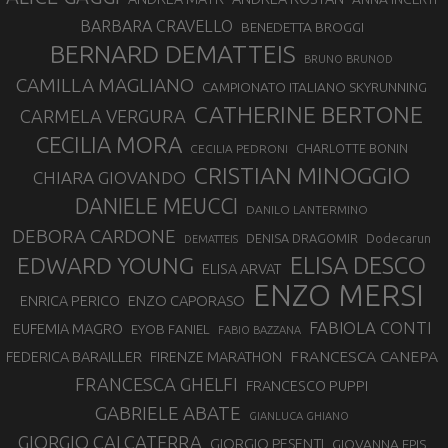
BARBARA CRAVELLO
BENEDETTA BROGGI
BERNARD DEMATTEIS
BRUNO BRUNOD
CAMILLA MAGLIANO
CAMPIONATO ITALIANO SKYRUNNING
CATHERINE BERTONE
CARMELA VERGURA
CECILIA MORA
CHARLOTTE BONIN
CECILIA PEDRONI
CRISTIAN MINOGGIO
CHIARA GIOVANDO
DANIELE MEUCCI
DANILO LANTERMINO
DEBORA CARDONE
DENISA DRAGOMIR
Dodecarun
DEMATTEIS
EDWARD YOUNG
ELISA DESCO
ELISA ARVAT
ENZO MERSI
ENZO CAPORASO
ENRICA PERICO
FABIOLA CONTI
EUFEMIA MAGRO
EYOB FANIEL
FABIO BAZZANA
FRANCESCA CANEPA
FEDERICA BARAILLER
FIRENZE MARATHON
FRANCESCA GHELFI
FRANCESCO PUPPI
GABRIELE ABATE
GIANLUCA GHIANO
GIORGIO CALCATERRA
GIORGIO PESENTI
GIOVANNA EPIS