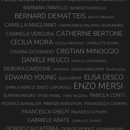
BARBARA CRAVELLO
BENEDETTA BROGGI
BERNARD DEMATTEIS
BRUNO BRUNOD
CAMILLA MAGLIANO
CAMPIONATO ITALIANO SKYRUNNING
CATHERINE BERTONE
CARMELA VERGURA
CECILIA MORA
CHARLOTTE BONIN
CECILIA PEDRONI
CRISTIAN MINOGGIO
CHIARA GIOVANDO
DANIELE MEUCCI
DANILO LANTERMINO
DEBORA CARDONE
DENISA DRAGOMIR
Dodecarun
DEMATTEIS
EDWARD YOUNG
ELISA DESCO
ELISA ARVAT
ENZO MERSI
ENZO CAPORASO
ENRICA PERICO
FABIOLA CONTI
EUFEMIA MAGRO
EYOB FANIEL
FABIO BAZZANA
FRANCESCA CANEPA
FEDERICA BARAILLER
FIRENZE MARATHON
FRANCESCA GHELFI
FRANCESCO PUPPI
GABRIELE ABATE
GIANLUCA GHIANO
GIORGIO CALCATERRA
GIORGIO PESENTI
GIOVANNA EPIS