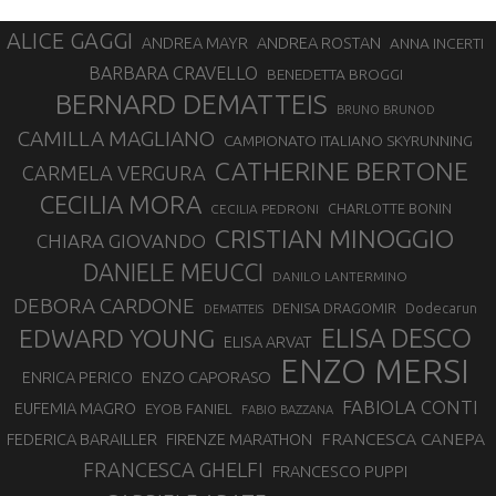
ALICE GAGGI
ANDREA ROSTAN
ANDREA MAYR
ANNA INCERTI
BARBARA CRAVELLO
BENEDETTA BROGGI
BERNARD DEMATTEIS
BRUNO BRUNOD
CAMILLA MAGLIANO
CAMPIONATO ITALIANO SKYRUNNING
CATHERINE BERTONE
CARMELA VERGURA
CECILIA MORA
CHARLOTTE BONIN
CECILIA PEDRONI
CRISTIAN MINOGGIO
CHIARA GIOVANDO
DANIELE MEUCCI
DANILO LANTERMINO
DEBORA CARDONE
DENISA DRAGOMIR
Dodecarun
DEMATTEIS
EDWARD YOUNG
ELISA DESCO
ELISA ARVAT
ENZO MERSI
ENZO CAPORASO
ENRICA PERICO
FABIOLA CONTI
EUFEMIA MAGRO
EYOB FANIEL
FABIO BAZZANA
FRANCESCA CANEPA
FEDERICA BARAILLER
FIRENZE MARATHON
FRANCESCA GHELFI
FRANCESCO PUPPI