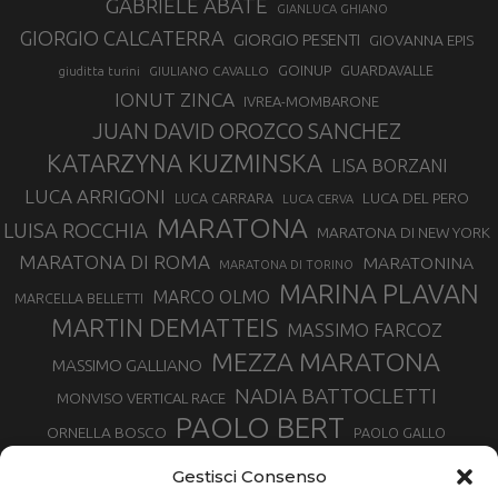
GABRIELE ABATE
GIANLUCA GHIANO
GIORGIO CALCATERRA
GIORGIO PESENTI
GIOVANNA EPIS
GOINUP
GUARDAVALLE
GIULIANO CAVALLO
giuditta turini
IONUT ZINCA
IVREA-MOMBARONE
JUAN DAVID OROZCO SANCHEZ
KATARZYNA KUZMINSKA
LISA BORZANI
LUCA ARRIGONI
LUCA DEL PERO
LUCA CARRARA
LUCA CERVA
MARATONA
LUISA ROCCHIA
MARATONA DI NEW YORK
MARATONA DI ROMA
MARATONINA
MARATONA DI TORINO
MARINA PLAVAN
MARCO OLMO
MARCELLA BELLETTI
MARTIN DEMATTEIS
MASSIMO FARCOZ
MEZZA MARATONA
MASSIMO GALLIANO
NADIA BATTOCLETTI
MONVISO VERTICAL RACE
PAOLO BERT
ORNELLA BOSCO
PAOLO GALLO
ROLANDO PIANA
PIETRO RIVA
PODISMO VENETO
Gestisci Consenso
RUGGERO PERTILE
SILVIA RAMPAZZO
SERGIO BONALDI