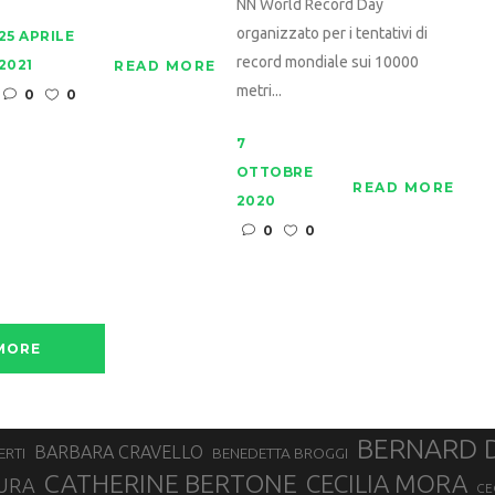
NN World Record Day
organizzato per i tentativi di
25 APRILE
record mondiale sui 10000
2021
READ MORE
metri...
0
0
7
OTTOBRE
READ MORE
2020
0
0
MORE
BERNARD 
BARBARA CRAVELLO
ERTI
BENEDETTA BROGGI
CATHERINE BERTONE
CECILIA MORA
URA
CE