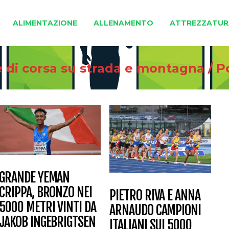
ALIMENTAZIONE
ALLENAMENTO
ATTREZZATUR
e di corsa su strada e montagna
/
P
GRANDE YEMAN
CRIPPA, BRONZO NEI
PIETRO RIVA E ANNA
5000 METRI VINTI DA
ARNAUDO CAMPIONI
JAKOB INGEBRIGTSEN
ITALIANI SUI 5000