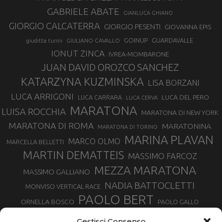
GABRIELE ABATE
GIANLUCA GHIANO
GIORGIO CALCATERRA
GIORGIO PESENTI
GIOVANNA EPIS
GOINUP
GUARDAVALLE
GIULIANO CAVALLO
giuditta turini
IONUT ZINCA
IVREA-MOMBARONE
JUAN DAVID OROZCO SANCHEZ
KATARZYNA KUZMINSKA
LISA BORZANI
LUCA ARRIGONI
LUCA DEL PERO
LUCA CARRARA
LUCA CERVA
MARATONA
LUISA ROCCHIA
MARATONA DI NEW YORK
MARATONA DI ROMA
MARATONINA
MARATONA DI TORINO
MARINA PLAVAN
MARCO OLMO
MARCELLA BELLETTI
MARTIN DEMATTEIS
MASSIMO FARCOZ
MEZZA MARATONA
MASSIMO GALLIANO
NADIA BATTOCLETTI
MONVISO VERTICAL RACE
PAOLO BERT
ORNELLA BOSCO
PAOLO GALLO
ROLANDO PIANA
PIETRO RIVA
PODISMO VENETO
Gestisci Consenso