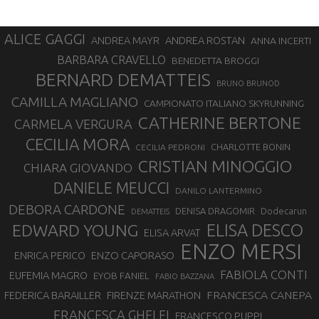
ALICE GAGGI
ANDREA ROSTAN
ANDREA MAYR
ANNA INCERTI
BARBARA CRAVELLO
BENEDETTA BROGGI
BERNARD DEMATTEIS
BRUNO BRUNOD
CAMILLA MAGLIANO
CAMPIONATO ITALIANO SKYRUNNING
CATHERINE BERTONE
CARMELA VERGURA
CECILIA MORA
CHARLOTTE BONIN
CECILIA PEDRONI
CRISTIAN MINOGGIO
CHIARA GIOVANDO
DANIELE MEUCCI
DANILO LANTERMINO
DEBORA CARDONE
DENISA DRAGOMIR
Dodecarun
DEMATTEIS
EDWARD YOUNG
ELISA DESCO
ELISA ARVAT
ENZO MERSI
ENZO CAPORASO
ENRICA PERICO
FABIOLA CONTI
EUFEMIA MAGRO
EYOB FANIEL
FABIO BAZZANA
FRANCESCA CANEPA
FEDERICA BARAILLER
FIRENZE MARATHON
FRANCESCA GHELFI
FRANCESCO PUPPI