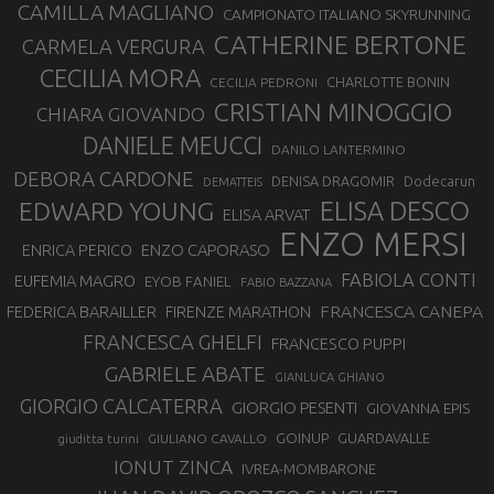
CAMILLA MAGLIANO
CAMPIONATO ITALIANO SKYRUNNING
CATHERINE BERTONE
CARMELA VERGURA
CECILIA MORA
CHARLOTTE BONIN
CECILIA PEDRONI
CRISTIAN MINOGGIO
CHIARA GIOVANDO
DANIELE MEUCCI
DANILO LANTERMINO
DEBORA CARDONE
DENISA DRAGOMIR
Dodecarun
DEMATTEIS
EDWARD YOUNG
ELISA DESCO
ELISA ARVAT
ENZO MERSI
ENZO CAPORASO
ENRICA PERICO
FABIOLA CONTI
EUFEMIA MAGRO
EYOB FANIEL
FABIO BAZZANA
FRANCESCA CANEPA
FEDERICA BARAILLER
FIRENZE MARATHON
FRANCESCA GHELFI
FRANCESCO PUPPI
GABRIELE ABATE
GIANLUCA GHIANO
GIORGIO CALCATERRA
GIORGIO PESENTI
GIOVANNA EPIS
GOINUP
GUARDAVALLE
GIULIANO CAVALLO
giuditta turini
IONUT ZINCA
IVREA-MOMBARONE