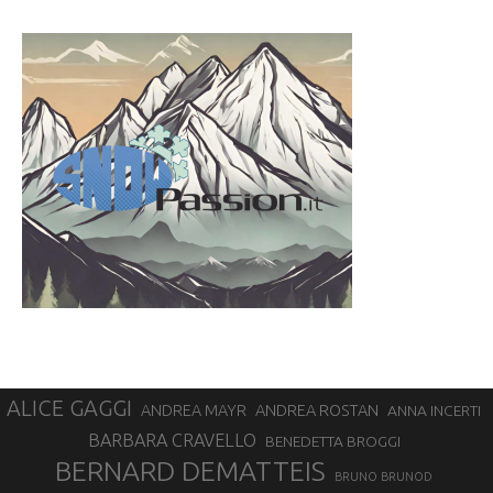
ALICE GAGGI
ANDREA ROSTAN
ANDREA MAYR
ANNA INCERTI
BARBARA CRAVELLO
BENEDETTA BROGGI
BERNARD DEMATTEIS
BRUNO BRUNOD