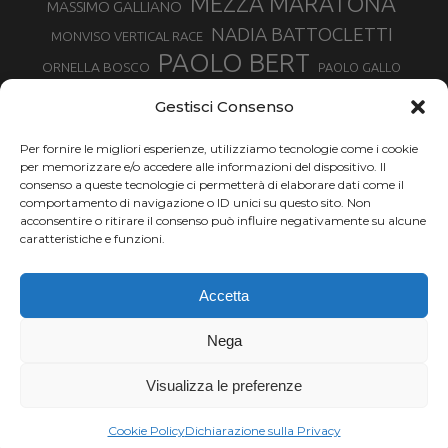
MEZZA MARATONA
MASSIMO GALLIANO
NADIA BATTOCLETTI
MONVISO VERTICAL RACE
PAOLO BERT
ORNELLA BOSCO
PAOLO GALLO
ROLANDO PIANA
PIETRO RIVA
PODISMO VENETO
Gestisci Consenso
RUGGERO PERTILE
SILVIA RAMPAZZO
SERGIO BONALDI
TOR DES GEANTS
Per fornire le migliori esperienze, utilizziamo tecnologie come i cookie
SONIA GLAREY
TAVAGNASCO
SILVIA SERAFINI
per memorizzare e/o accedere alle informazioni del dispositivo. Il
TRAIL MONTE CASTO
TOUR MONVISO TRAIL
TROFEO KIMA
consenso a queste tecnologie ci permetterà di elaborare dati come il
TURIN MARATHON
comportamento di navigazione o ID unici su questo sito. Non
VAL DI FASSA RUNNING
URBAN ZEMMER
acconsentire o ritirare il consenso può influire negativamente su alcune
VALENTINA BELOTTI
caratteristiche e funzioni.
VALERIA ROFFINO
VALERIA STRANEO
VALETUDO
Accetta
VENICE MARATHON
VALTELLINA WINE TRAIL
VENICEMARATHON
XAVIER CHEVRIER
WILLIAM BOFFELLI
Nega
YEMAN CRIPPA
Visualizza le preferenze
Chi siamo |
Termini d'uso |
Privacy |
Cookie
Copyright ©2024 Outdoor Passion di Costa Giancarlo, P.I. 11214180017 C.F.
Cookie Policy
Dichiarazione sulla Privacy
CSTGCR63A06L219H.