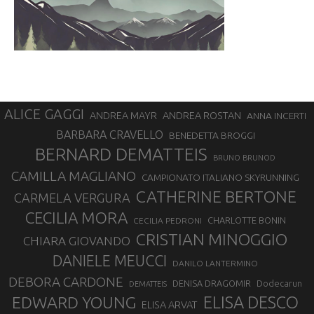
ALICE GAGGI
ANDREA ROSTAN
ANDREA MAYR
ANNA INCERTI
BARBARA CRAVELLO
BENEDETTA BROGGI
BERNARD DEMATTEIS
BRUNO BRUNOD
CAMILLA MAGLIANO
CAMPIONATO ITALIANO SKYRUNNING
CATHERINE BERTONE
CARMELA VERGURA
CECILIA MORA
CHARLOTTE BONIN
CECILIA PEDRONI
CRISTIAN MINOGGIO
CHIARA GIOVANDO
DANIELE MEUCCI
DANILO LANTERMINO
DEBORA CARDONE
DENISA DRAGOMIR
Dodecarun
DEMATTEIS
EDWARD YOUNG
ELISA DESCO
ELISA ARVAT