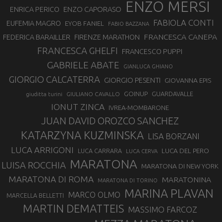
ENZO MERSI
ENZO CAPORASO
ENRICA PERICO
FABIOLA CONTI
EUFEMIA MAGRO
EYOB FANIEL
FABIO BAZZANA
FRANCESCA CANEPA
FEDERICA BARAILLER
FIRENZE MARATHON
FRANCESCA GHELFI
FRANCESCO PUPPI
GABRIELE ABATE
GIANLUCA GHIANO
GIORGIO CALCATERRA
GIORGIO PESENTI
GIOVANNA EPIS
GOINUP
GUARDAVALLE
GIULIANO CAVALLO
giuditta turini
IONUT ZINCA
IVREA-MOMBARONE
JUAN DAVID OROZCO SANCHEZ
KATARZYNA KUZMINSKA
LISA BORZANI
LUCA ARRIGONI
LUCA DEL PERO
LUCA CARRARA
LUCA CERVA
MARATONA
LUISA ROCCHIA
MARATONA DI NEW YORK
MARATONA DI ROMA
MARATONINA
MARATONA DI TORINO
MARINA PLAVAN
MARCO OLMO
MARCELLA BELLETTI
MARTIN DEMATTEIS
MASSIMO FARCOZ