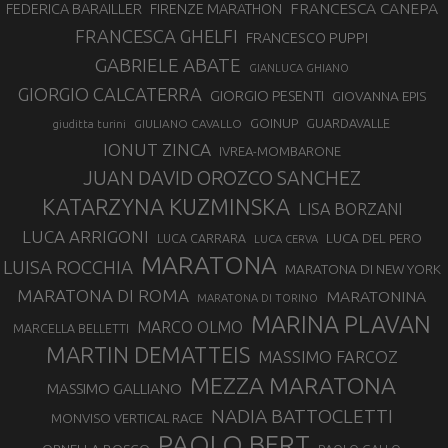
FRANCESCA CANEPA
FEDERICA BARAILLER
FIRENZE MARATHON
FRANCESCA GHELFI
FRANCESCO PUPPI
GABRIELE ABATE
GIANLUCA GHIANO
GIORGIO CALCATERRA
GIORGIO PESENTI
GIOVANNA EPIS
GOINUP
GUARDAVALLE
GIULIANO CAVALLO
giuditta turini
IONUT ZINCA
IVREA-MOMBARONE
JUAN DAVID OROZCO SANCHEZ
KATARZYNA KUZMINSKA
LISA BORZANI
LUCA ARRIGONI
LUCA DEL PERO
LUCA CARRARA
LUCA CERVA
MARATONA
LUISA ROCCHIA
MARATONA DI NEW YORK
MARATONA DI ROMA
MARATONINA
MARATONA DI TORINO
MARINA PLAVAN
MARCO OLMO
MARCELLA BELLETTI
MARTIN DEMATTEIS
MASSIMO FARCOZ
MEZZA MARATONA
MASSIMO GALLIANO
NADIA BATTOCLETTI
MONVISO VERTICAL RACE
PAOLO BERT