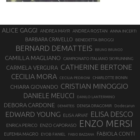
ALICE GAGGI
ANDREA ROSTAN
ANDREA MAYR
ANNA INCERTI
BARBARA CRAVELLO
BENEDETTA BROGGI
BERNARD DEMATTEIS
BRUNO BRUNOD
CAMILLA MAGLIANO
CAMPIONATO ITALIANO SKYRUNNING
CATHERINE BERTONE
CARMELA VERGURA
CECILIA MORA
CHARLOTTE BONIN
CECILIA PEDRONI
CRISTIAN MINOGGIO
CHIARA GIOVANDO
DANIELE MEUCCI
DANILO LANTERMINO
DEBORA CARDONE
DENISA DRAGOMIR
Dodecarun
DEMATTEIS
EDWARD YOUNG
ELISA DESCO
ELISA ARVAT
ENZO MERSI
ENZO CAPORASO
ENRICA PERICO
FABIOLA CONTI
EUFEMIA MAGRO
EYOB FANIEL
FABIO BAZZANA