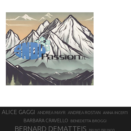
ALICE GAGGI
ANDREA ROSTAN
ANDREA MAYR
ANNA INCERTI
BARBARA CRAVELLO
BENEDETTA BROGGI
BERNARD DEMATTEIS
BRUNO BRUNOD