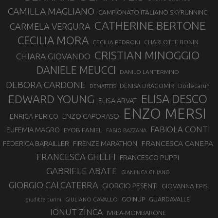
CAMILLA MAGLIANO
CAMPIONATO ITALIANO SKYRUNNING
CATHERINE BERTONE
CARMELA VERGURA
CECILIA MORA
CHARLOTTE BONIN
CECILIA PEDRONI
CRISTIAN MINOGGIO
CHIARA GIOVANDO
DANIELE MEUCCI
DANILO LANTERMINO
DEBORA CARDONE
DENISA DRAGOMIR
Dodecarun
DEMATTEIS
EDWARD YOUNG
ELISA DESCO
ELISA ARVAT
ENZO MERSI
ENZO CAPORASO
ENRICA PERICO
FABIOLA CONTI
EUFEMIA MAGRO
EYOB FANIEL
FABIO BAZZANA
FRANCESCA CANEPA
FEDERICA BARAILLER
FIRENZE MARATHON
FRANCESCA GHELFI
FRANCESCO PUPPI
GABRIELE ABATE
GIANLUCA GHIANO
GIORGIO CALCATERRA
GIORGIO PESENTI
GIOVANNA EPIS
GOINUP
GUARDAVALLE
GIULIANO CAVALLO
giuditta turini
IONUT ZINCA
IVREA-MOMBARONE