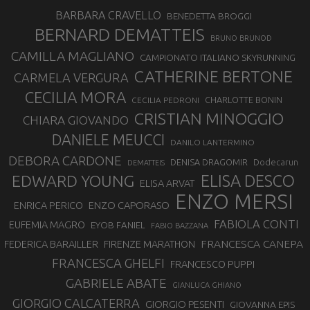
BARBARA CRAVELLO
BENEDETTA BROGGI
BERNARD DEMATTEIS
BRUNO BRUNOD
CAMILLA MAGLIANO
CAMPIONATO ITALIANO SKYRUNNING
CATHERINE BERTONE
CARMELA VERGURA
CECILIA MORA
CHARLOTTE BONIN
CECILIA PEDRONI
CRISTIAN MINOGGIO
CHIARA GIOVANDO
DANIELE MEUCCI
DANILO LANTERMINO
DEBORA CARDONE
DENISA DRAGOMIR
Dodecarun
DEMATTEIS
EDWARD YOUNG
ELISA DESCO
ELISA ARVAT
ENZO MERSI
ENZO CAPORASO
ENRICA PERICO
FABIOLA CONTI
EUFEMIA MAGRO
EYOB FANIEL
FABIO BAZZANA
FRANCESCA CANEPA
FEDERICA BARAILLER
FIRENZE MARATHON
FRANCESCA GHELFI
FRANCESCO PUPPI
GABRIELE ABATE
GIANLUCA GHIANO
GIORGIO CALCATERRA
GIORGIO PESENTI
GIOVANNA EPIS