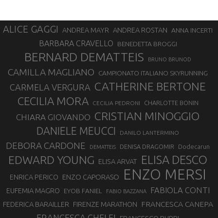
ALICE GAGGI
ANDREA ROSTAN
ANDREA MAYR
ANNA INCERTI
BARBARA CRAVELLO
BENEDETTA BROGGI
BERNARD DEMATTEIS
BRUNO BRUNOD
CAMILLA MAGLIANO
CAMPIONATO ITALIANO SKYRUNNING
CATHERINE BERTONE
CARMELA VERGURA
CECILIA MORA
CHARLOTTE BONIN
CECILIA PEDRONI
CRISTIAN MINOGGIO
CHIARA GIOVANDO
DANIELE MEUCCI
DANILO LANTERMINO
DEBORA CARDONE
DENISA DRAGOMIR
Dodecarun
DEMATTEIS
EDWARD YOUNG
ELISA DESCO
ELISA ARVAT
ENZO MERSI
ENZO CAPORASO
ENRICA PERICO
FABIOLA CONTI
EUFEMIA MAGRO
EYOB FANIEL
FABIO BAZZANA
FRANCESCA CANEPA
FEDERICA BARAILLER
FIRENZE MARATHON
FRANCESCA GHELFI