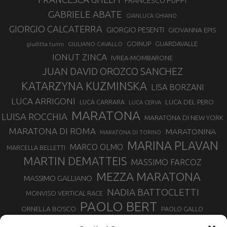
FRANCESCO PUPPI
GABRIELE ABATE
GIANLUCA GHIANO
GIORGIO CALCATERRA
GIORGIO PESENTI
GIOVANNA EPIS
GOINUP
GUARDAVALLE
GIULIANO CAVALLO
giuditta turini
IONUT ZINCA
IVREA-MOMBARONE
JUAN DAVID OROZCO SANCHEZ
KATARZYNA KUZMINSKA
LISA BORZANI
LUCA ARRIGONI
LUCA DEL PERO
LUCA CARRARA
LUCA CERVA
MARATONA
LUISA ROCCHIA
MARATONA DI NEW YORK
MARATONA DI ROMA
MARATONINA
MARATONA DI TORINO
MARINA PLAVAN
MARCO OLMO
MARCELLA BELLETTI
MARTIN DEMATTEIS
MASSIMO FARCOZ
MEZZA MARATONA
MASSIMO GALLIANO
NADIA BATTOCLETTI
MONVISO VERTICAL RACE
PAOLO BERT
ORNELLA BOSCO
PAOLO GALLO
ROLANDO PIANA
PIETRO RIVA
PODISMO VENETO