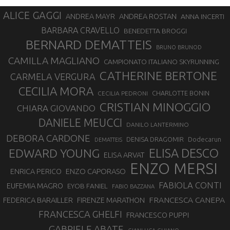
ALICE GAGGI
ANDREA ROSTAN
ANDREA MAYR
ANNA INCERTI
BARBARA CRAVELLO
BENEDETTA BROGGI
BERNARD DEMATTEIS
BRUNO BRUNOD
CAMILLA MAGLIANO
CAMPIONATO ITALIANO SKYRUNNING
CATHERINE BERTONE
CARMELA VERGURA
CECILIA MORA
CHARLOTTE BONIN
CECILIA PEDRONI
CRISTIAN MINOGGIO
CHIARA GIOVANDO
DANIELE MEUCCI
DANILO LANTERMINO
DEBORA CARDONE
DENISA DRAGOMIR
Dodecarun
DEMATTEIS
EDWARD YOUNG
ELISA DESCO
ELISA ARVAT
ENZO MERSI
ENZO CAPORASO
ENRICA PERICO
FABIOLA CONTI
EUFEMIA MAGRO
EYOB FANIEL
FABIO BAZZANA
FRANCESCA CANEPA
FEDERICA BARAILLER
FIRENZE MARATHON
FRANCESCA GHELFI
FRANCESCO PUPPI
GABRIELE ABATE