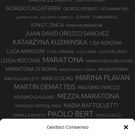
GIANLUCA GHIANO
GIORGIO CALCATERRA
GIORGIO PESENTI
GIOVANNA EPIS
GOINUP
GUARDAVALLE
GIULIANO CAVALLO
giuditta turini
IONUT ZINCA
IVREA-MOMBARONE
JUAN DAVID OROZCO SANCHEZ
KATARZYNA KUZMINSKA
LISA BORZANI
LUCA ARRIGONI
LUCA DEL PERO
LUCA CARRARA
LUCA CERVA
MARATONA
LUISA ROCCHIA
MARATONA DI NEW YORK
MARATONA DI ROMA
MARATONINA
MARATONA DI TORINO
MARINA PLAVAN
MARCO OLMO
MARCELLA BELLETTI
MARTIN DEMATTEIS
MASSIMO FARCOZ
MEZZA MARATONA
MASSIMO GALLIANO
NADIA BATTOCLETTI
MONVISO VERTICAL RACE
PAOLO BERT
ORNELLA BOSCO
PAOLO GALLO
ROLANDO PIANA
PIETRO RIVA
PODISMO VENETO
Gestisci Consenso
RUGGERO PERTILE
SILVIA RAMPAZZO
SERGIO BONALDI