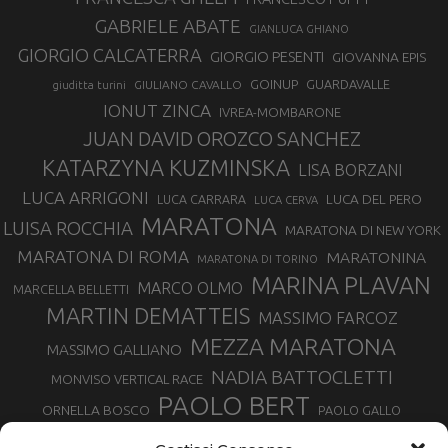
GABRIELE ABATE
GIANLUCA GHIANO
GIORGIO CALCATERRA
GIORGIO PESENTI
GIOVANNA EPIS
GOINUP
GUARDAVALLE
GIULIANO CAVALLO
giuditta turini
IONUT ZINCA
IVREA-MOMBARONE
JUAN DAVID OROZCO SANCHEZ
KATARZYNA KUZMINSKA
LISA BORZANI
LUCA ARRIGONI
LUCA DEL PERO
LUCA CARRARA
LUCA CERVA
MARATONA
LUISA ROCCHIA
MARATONA DI NEW YORK
MARATONA DI ROMA
MARATONINA
MARATONA DI TORINO
MARINA PLAVAN
MARCO OLMO
MARCELLA BELLETTI
MARTIN DEMATTEIS
MASSIMO FARCOZ
MEZZA MARATONA
MASSIMO GALLIANO
NADIA BATTOCLETTI
MONVISO VERTICAL RACE
PAOLO BERT
ORNELLA BOSCO
PAOLO GALLO
ROLANDO PIANA
PIETRO RIVA
PODISMO VENETO