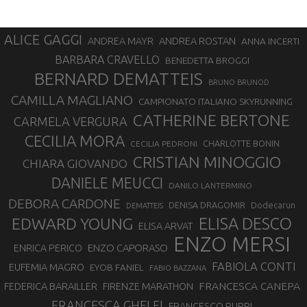
ALICE GAGGI
ANDREA ROSTAN
ANDREA MAYR
ANNA INCERTI
BARBARA CRAVELLO
BENEDETTA BROGGI
BERNARD DEMATTEIS
BRUNO BRUNOD
CAMILLA MAGLIANO
CAMPIONATO ITALIANO SKYRUNNING
CATHERINE BERTONE
CARMELA VERGURA
CECILIA MORA
CHARLOTTE BONIN
CECILIA PEDRONI
CRISTIAN MINOGGIO
CHIARA GIOVANDO
DANIELE MEUCCI
DANILO LANTERMINO
DEBORA CARDONE
DENISA DRAGOMIR
Dodecarun
DEMATTEIS
EDWARD YOUNG
ELISA DESCO
ELISA ARVAT
ENZO MERSI
ENZO CAPORASO
ENRICA PERICO
FABIOLA CONTI
EUFEMIA MAGRO
EYOB FANIEL
FABIO BAZZANA
FRANCESCA CANEPA
FEDERICA BARAILLER
FIRENZE MARATHON
FRANCESCA GHELFI
FRANCESCO PUPPI