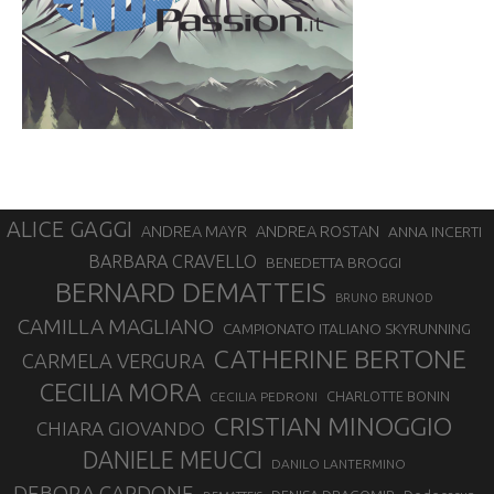
ALICE GAGGI
ANDREA ROSTAN
ANDREA MAYR
ANNA INCERTI
BARBARA CRAVELLO
BENEDETTA BROGGI
BERNARD DEMATTEIS
BRUNO BRUNOD
CAMILLA MAGLIANO
CAMPIONATO ITALIANO SKYRUNNING
CATHERINE BERTONE
CARMELA VERGURA
CECILIA MORA
CHARLOTTE BONIN
CECILIA PEDRONI
CRISTIAN MINOGGIO
CHIARA GIOVANDO
DANIELE MEUCCI
DANILO LANTERMINO
DEBORA CARDONE