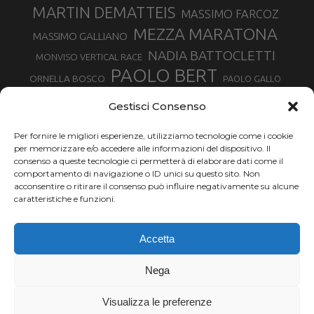
MARTIN DEMATTEIS
MASSIMO FARCOZ
MEZZA MARATONA
MASSIMO GALLIANO
NADIA BATTOCLETTI
MONVISO VERTICAL RACE
PAOLO BERT
ORNELLA BOSCO
PAOLO GALLO
ROLANDO PIANA
PIETRO RIVA
PODISMO VENETO
Gestisci Consenso
RUGGERO PERTILE
SILVIA RAMPAZZO
SERGIO BONALDI
TOR DES GEANTS
Per fornire le migliori esperienze, utilizziamo tecnologie come i cookie
SONIA GLAREY
TAVAGNASCO
SILVIA SERAFINI
per memorizzare e/o accedere alle informazioni del dispositivo. Il
TRAIL MONTE CASTO
TOUR MONVISO TRAIL
TROFEO KIMA
consenso a queste tecnologie ci permetterà di elaborare dati come il
TURIN MARATHON
comportamento di navigazione o ID unici su questo sito. Non
VAL DI FASSA RUNNING
URBAN ZEMMER
acconsentire o ritirare il consenso può influire negativamente su alcune
VALENTINA BELOTTI
caratteristiche e funzioni.
VALERIA ROFFINO
VALERIA STRANEO
VALETUDO
Accetta
VENICE MARATHON
VALTELLINA WINE TRAIL
VENICEMARATHON
XAVIER CHEVRIER
WILLIAM BOFFELLI
Nega
YEMAN CRIPPA
Visualizza le preferenze
Chi siamo |
Termini d'uso |
Privacy |
Cookie