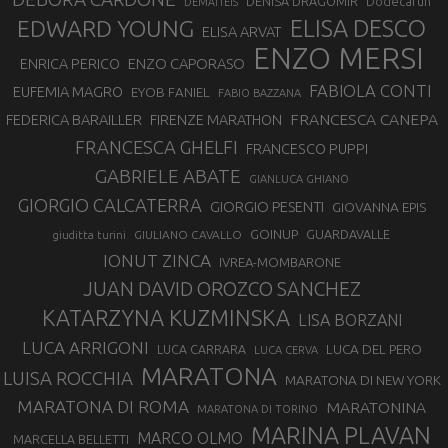
DENISA DRAGOMIR
Dodecarun
DEMATTEIS
EDWARD YOUNG
ELISA DESCO
ELISA ARVAT
ENZO MERSI
ENZO CAPORASO
ENRICA PERICO
FABIOLA CONTI
EUFEMIA MAGRO
EYOB FANIEL
FABIO BAZZANA
FRANCESCA CANEPA
FEDERICA BARAILLER
FIRENZE MARATHON
FRANCESCA GHELFI
FRANCESCO PUPPI
GABRIELE ABATE
GIANLUCA GHIANO
GIORGIO CALCATERRA
GIORGIO PESENTI
GIOVANNA EPIS
GOINUP
GUARDAVALLE
GIULIANO CAVALLO
giuditta turini
IONUT ZINCA
IVREA-MOMBARONE
JUAN DAVID OROZCO SANCHEZ
KATARZYNA KUZMINSKA
LISA BORZANI
LUCA ARRIGONI
LUCA DEL PERO
LUCA CARRARA
LUCA CERVA
MARATONA
LUISA ROCCHIA
MARATONA DI NEW YORK
MARATONA DI ROMA
MARATONINA
MARATONA DI TORINO
MARINA PLAVAN
MARCO OLMO
MARCELLA BELLETTI