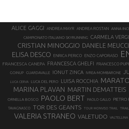
ALICE GAGGI
ANDREA ROSTAN
ANDREA MAYR
ANNA INC
CARMELA VERG
CAMPIONATO ITALIANO SKYRUNNING
CRISTIAN MINOGGIO
DANIELE MEUCCI
E
ELISA DESCO
ENZO CAPORASO
ENRICA PERICO
FRANCESCA GHELFI
FRANCESCA CANEPA
FRANCESCO PUP
J
IONUT ZINCA
GOINUP
GUARDAVALLE
IVREA-MOMBARONE
MARAT
LUISA ROCCHIA
LUCA DEL PERO
LUCA CERVA
MARINA PLAVAN
MARTIN DEMATTEIS
PAOLO BERT
PIETRO 
ORNELLA BOSCO
PAOLO GALLO
TOR DES GEANTS
TAVAGNASCO
TRAI
TOUR MONVISO TRAIL
VALERIA STRANEO
VALETUDO
VALTELLINA