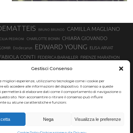
DEMATTEIS
CAMILLA MAGLIANO
BRUNO BRUNOD
CHIARA GIOVANDO
CHARLOTTE BONIN
CILIA PEDRONI
EDWARD YOUNG
ELISA ARVAT
GOMIR
Dodecarun
FABIOLA CONTI
FEDERICA BARAILLER
FIRENZE MARATHON
RA
GIORGIO PESENTI
GIOVANNA EPIS
GIULIANO CAVALLO
giuditta turini
Gestisci Consenso
MINSKA
LUCA ARRIGONI
LISA BORZANI
LUCA CARRARA
le migliori esperienze, utilizziamo tecnologie come i cookie per
MARATONINA
MARCO OLMO
MARCELLA BELLETTI
 DI TORINO
e/o accedere alle informazioni del dispositivo. Il consenso a queste
TONA
ci permetterà di elaborare dati come il comportamento di navigazione o
NADIA BATTOCLETTI
MONVISO VERTICAL RACE
questo sito. Non acconsentire o ritirare il consenso può influire
SILVIA RAMPAZZO
te su alcune caratteristiche e funzioni.
SONIA GLAREY
SERGIO BONALDI
SILVIA SERAFINI
VALENTINA BELOTTI
VAL DI FASSA RUNNING
VALERIA ROFFINO
XAVIER CHEVRIER
YEMAN CRIPPA
cetta
Nega
Visualizza le preferenze
Cookie Policy
Dichiarazione sulla Privacy