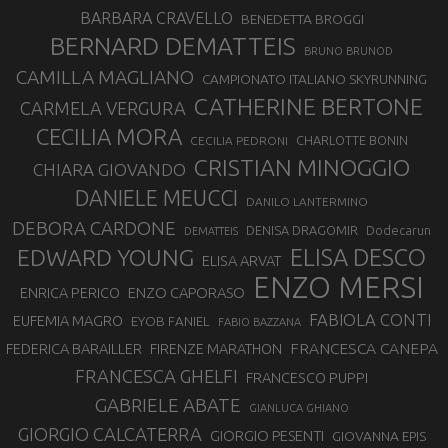
BARBARA CRAVELLO
BENEDETTA BROGGI
BERNARD DEMATTEIS
BRUNO BRUNOD
CAMILLA MAGLIANO
CAMPIONATO ITALIANO SKYRUNNING
CATHERINE BERTONE
CARMELA VERGURA
CECILIA MORA
CHARLOTTE BONIN
CECILIA PEDRONI
CRISTIAN MINOGGIO
CHIARA GIOVANDO
DANIELE MEUCCI
DANILO LANTERMINO
DEBORA CARDONE
DENISA DRAGOMIR
Dodecarun
DEMATTEIS
EDWARD YOUNG
ELISA DESCO
ELISA ARVAT
ENZO MERSI
ENZO CAPORASO
ENRICA PERICO
FABIOLA CONTI
EUFEMIA MAGRO
EYOB FANIEL
FABIO BAZZANA
FRANCESCA CANEPA
FEDERICA BARAILLER
FIRENZE MARATHON
FRANCESCA GHELFI
FRANCESCO PUPPI
GABRIELE ABATE
GIANLUCA GHIANO
GIORGIO CALCATERRA
GIORGIO PESENTI
GIOVANNA EPIS