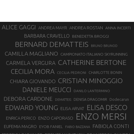
ALICE GAGGI
ANDREA ROSTAN
ANDREA MAYR
ANNA INCERTI
BARBARA CRAVELLO
BENEDETTA BROGGI
BERNARD DEMATTEIS
BRUNO BRUNOD
CAMILLA MAGLIANO
CAMPIONATO ITALIANO SKYRUNNING
CATHERINE BERTONE
CARMELA VERGURA
CECILIA MORA
CHARLOTTE BONIN
CECILIA PEDRONI
CRISTIAN MINOGGIO
CHIARA GIOVANDO
DANIELE MEUCCI
DANILO LANTERMINO
DEBORA CARDONE
DENISA DRAGOMIR
Dodecarun
DEMATTEIS
EDWARD YOUNG
ELISA DESCO
ELISA ARVAT
ENZO MERSI
ENZO CAPORASO
ENRICA PERICO
FABIOLA CONTI
EUFEMIA MAGRO
EYOB FANIEL
FABIO BAZZANA