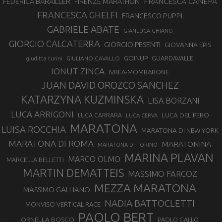
FRANCESCA CANEPA
FEDERICA BARAILLER
FIRENZE MARATHON
FRANCESCA GHELFI
FRANCESCO PUPPI
GABRIELE ABATE
GIANLUCA GHIANO
GIORGIO CALCATERRA
GIORGIO PESENTI
GIOVANNA EPIS
GOINUP
GUARDAVALLE
GIULIANO CAVALLO
giuditta turini
IONUT ZINCA
IVREA-MOMBARONE
JUAN DAVID OROZCO SANCHEZ
KATARZYNA KUZMINSKA
LISA BORZANI
LUCA ARRIGONI
LUCA DEL PERO
LUCA CARRARA
LUCA CERVA
MARATONA
LUISA ROCCHIA
MARATONA DI NEW YORK
MARATONA DI ROMA
MARATONINA
MARATONA DI TORINO
MARINA PLAVAN
MARCO OLMO
MARCELLA BELLETTI
MARTIN DEMATTEIS
MASSIMO FARCOZ
MEZZA MARATONA
MASSIMO GALLIANO
NADIA BATTOCLETTI
MONVISO VERTICAL RACE
PAOLO BERT
ORNELLA BOSCO
PAOLO GALLO