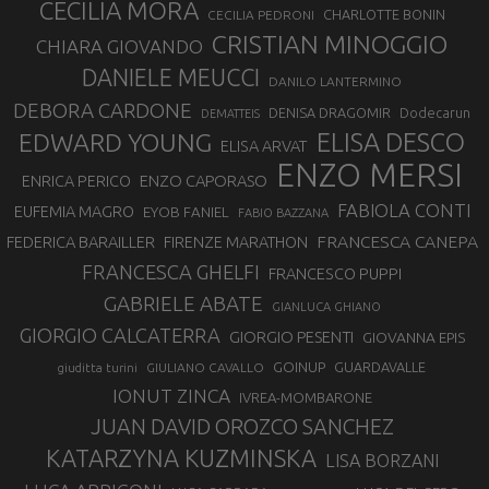
CECILIA MORA
CHARLOTTE BONIN
CECILIA PEDRONI
CRISTIAN MINOGGIO
CHIARA GIOVANDO
DANIELE MEUCCI
DANILO LANTERMINO
DEBORA CARDONE
DENISA DRAGOMIR
Dodecarun
DEMATTEIS
EDWARD YOUNG
ELISA DESCO
ELISA ARVAT
ENZO MERSI
ENZO CAPORASO
ENRICA PERICO
FABIOLA CONTI
EUFEMIA MAGRO
EYOB FANIEL
FABIO BAZZANA
FRANCESCA CANEPA
FEDERICA BARAILLER
FIRENZE MARATHON
FRANCESCA GHELFI
FRANCESCO PUPPI
GABRIELE ABATE
GIANLUCA GHIANO
GIORGIO CALCATERRA
GIORGIO PESENTI
GIOVANNA EPIS
GOINUP
GUARDAVALLE
GIULIANO CAVALLO
giuditta turini
IONUT ZINCA
IVREA-MOMBARONE
JUAN DAVID OROZCO SANCHEZ
KATARZYNA KUZMINSKA
LISA BORZANI