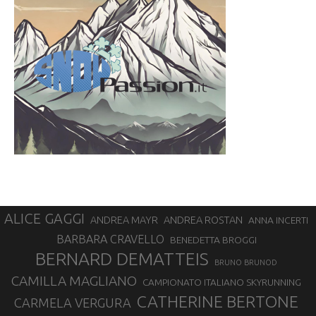
ALICE GAGGI
ANDREA ROSTAN
ANDREA MAYR
ANNA INCERTI
BARBARA CRAVELLO
BENEDETTA BROGGI
BERNARD DEMATTEIS
BRUNO BRUNOD
CAMILLA MAGLIANO
CAMPIONATO ITALIANO SKYRUNNING
CATHERINE BERTONE
CARMELA VERGURA