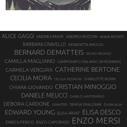
ALICE GAGGI
ANDREA ROSTAN
ANDREA MAYR
ANNA INCERTI
BARBARA CRAVELLO
BENEDETTA BROGGI
BERNARD DEMATTEIS
BRUNO BRUNOD
CAMILLA MAGLIANO
CAMPIONATO ITALIANO SKYRUNNING
CATHERINE BERTONE
CARMELA VERGURA
CECILIA MORA
CHARLOTTE BONIN
CECILIA PEDRONI
CRISTIAN MINOGGIO
CHIARA GIOVANDO
DANIELE MEUCCI
DANILO LANTERMINO
DEBORA CARDONE
DENISA DRAGOMIR
Dodecarun
DEMATTEIS
EDWARD YOUNG
ELISA DESCO
ELISA ARVAT
ENZO MERSI
ENZO CAPORASO
ENRICA PERICO