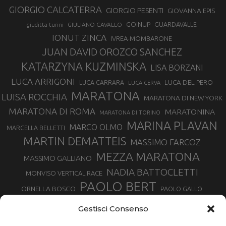
GIORGIO CALCATERRA
GIORGIO PESENTI
GIOVANNA EPIS
GOINUP
GUARDAVALLE
GIULIANO CAVALLO
giuditta turini
IONUT ZINCA
IVREA-MOMBARONE
JUAN DAVID OROZCO SANCHEZ
KATARZYNA KUZMINSKA
LISA BORZANI
LUCA ARRIGONI
LUCA DEL PERO
LUCA CARRARA
LUCA CERVA
MARATONA
LUISA ROCCHIA
MARATONA DI NEW YORK
MARATONA DI ROMA
MARATONINA
MARATONA DI TORINO
MARINA PLAVAN
MARCO OLMO
MARCELLA BELLETTI
MARTIN DEMATTEIS
MASSIMO FARCOZ
MEZZA MARATONA
MASSIMO GALLIANO
NADIA BATTOCLETTI
MONVISO VERTICAL RACE
PAOLO BERT
ORNELLA BOSCO
PAOLO GALLO
ROLANDO PIANA
PIETRO RIVA
PODISMO VENETO
Gestisci Consenso
RUGGERO PERTILE
SILVIA RAMPAZZO
SERGIO BONALDI