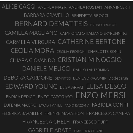
ALICE GAGGI
ANDREA ROSTAN
ANDREA MAYR
ANNA INCERTI
BARBARA CRAVELLO
BENEDETTA BROGGI
BERNARD DEMATTEIS
BRUNO BRUNOD
CAMILLA MAGLIANO
CAMPIONATO ITALIANO SKYRUNNING
CATHERINE BERTONE
CARMELA VERGURA
CECILIA MORA
CHARLOTTE BONIN
CECILIA PEDRONI
CRISTIAN MINOGGIO
CHIARA GIOVANDO
DANIELE MEUCCI
DANILO LANTERMINO
DEBORA CARDONE
DENISA DRAGOMIR
Dodecarun
DEMATTEIS
EDWARD YOUNG
ELISA DESCO
ELISA ARVAT
ENZO MERSI
ENZO CAPORASO
ENRICA PERICO
FABIOLA CONTI
EUFEMIA MAGRO
EYOB FANIEL
FABIO BAZZANA
FRANCESCA CANEPA
FEDERICA BARAILLER
FIRENZE MARATHON
FRANCESCA GHELFI
FRANCESCO PUPPI
GABRIELE ABATE
GIANLUCA GHIANO