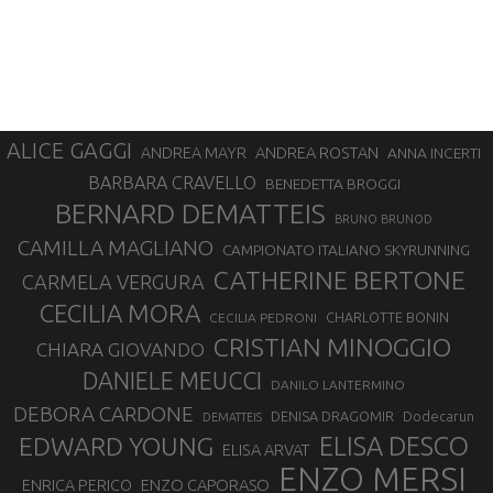
ALICE GAGGI
ANDREA ROSTAN
ANDREA MAYR
ANNA INCERTI
BARBARA CRAVELLO
BENEDETTA BROGGI
BERNARD DEMATTEIS
BRUNO BRUNOD
CAMILLA MAGLIANO
CAMPIONATO ITALIANO SKYRUNNING
CATHERINE BERTONE
CARMELA VERGURA
CECILIA MORA
CHARLOTTE BONIN
CECILIA PEDRONI
CRISTIAN MINOGGIO
CHIARA GIOVANDO
DANIELE MEUCCI
DANILO LANTERMINO
DEBORA CARDONE
DENISA DRAGOMIR
Dodecarun
DEMATTEIS
EDWARD YOUNG
ELISA DESCO
ELISA ARVAT
ENZO MERSI
ENZO CAPORASO
ENRICA PERICO