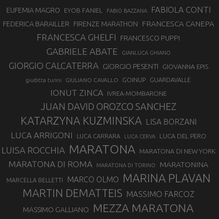
FABIOLA CONTI
EUFEMIA MAGRO
EYOB FANIEL
FABIO BAZZANA
FRANCESCA CANEPA
FEDERICA BARAILLER
FIRENZE MARATHON
FRANCESCA GHELFI
FRANCESCO PUPPI
GABRIELE ABATE
GIANLUCA GHIANO
GIORGIO CALCATERRA
GIORGIO PESENTI
GIOVANNA EPIS
GOINUP
GUARDAVALLE
GIULIANO CAVALLO
giuditta turini
IONUT ZINCA
IVREA-MOMBARONE
JUAN DAVID OROZCO SANCHEZ
KATARZYNA KUZMINSKA
LISA BORZANI
LUCA ARRIGONI
LUCA DEL PERO
LUCA CARRARA
LUCA CERVA
MARATONA
LUISA ROCCHIA
MARATONA DI NEW YORK
MARATONA DI ROMA
MARATONINA
MARATONA DI TORINO
MARINA PLAVAN
MARCO OLMO
MARCELLA BELLETTI
MARTIN DEMATTEIS
MASSIMO FARCOZ
MEZZA MARATONA
MASSIMO GALLIANO