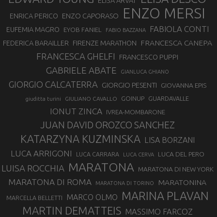
ELISA ARVAT
ENZO MERSI
ENZO CAPORASO
ENRICA PERICO
FABIOLA CONTI
EUFEMIA MAGRO
EYOB FANIEL
FABIO BAZZANA
FRANCESCA CANEPA
FEDERICA BARAILLER
FIRENZE MARATHON
FRANCESCA GHELFI
FRANCESCO PUPPI
GABRIELE ABATE
GIANLUCA GHIANO
GIORGIO CALCATERRA
GIORGIO PESENTI
GIOVANNA EPIS
GOINUP
GUARDAVALLE
GIULIANO CAVALLO
giuditta turini
IONUT ZINCA
IVREA-MOMBARONE
JUAN DAVID OROZCO SANCHEZ
KATARZYNA KUZMINSKA
LISA BORZANI
LUCA ARRIGONI
LUCA DEL PERO
LUCA CARRARA
LUCA CERVA
MARATONA
LUISA ROCCHIA
MARATONA DI NEW YORK
MARATONA DI ROMA
MARATONINA
MARATONA DI TORINO
MARINA PLAVAN
MARCO OLMO
MARCELLA BELLETTI
MARTIN DEMATTEIS
MASSIMO FARCOZ