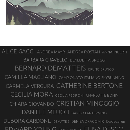
ALICE GAGGI
ANDREA ROSTAN
ANDREA MAYR
ANNA INCERTI
BARBARA CRAVELLO
BENEDETTA BROGGI
BERNARD DEMATTEIS
BRUNO BRUNOD
CAMILLA MAGLIANO
CAMPIONATO ITALIANO SKYRUNNING
CATHERINE BERTONE
CARMELA VERGURA
CECILIA MORA
CHARLOTTE BONIN
CECILIA PEDRONI
CRISTIAN MINOGGIO
CHIARA GIOVANDO
DANIELE MEUCCI
DANILO LANTERMINO
DEBORA CARDONE
DENISA DRAGOMIR
Dodecarun
DEMATTEIS
EDWARD YOUNG
ELISA DESCO