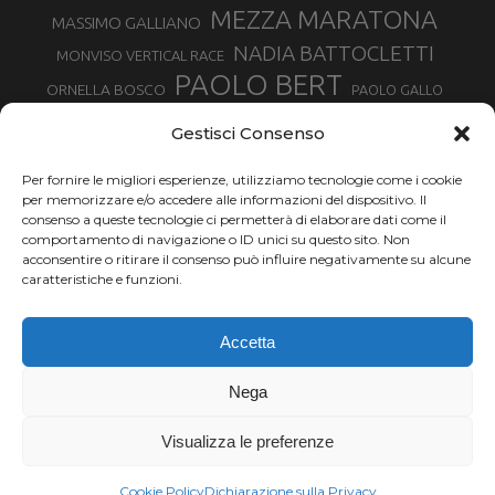
MEZZA MARATONA
MASSIMO GALLIANO
NADIA BATTOCLETTI
MONVISO VERTICAL RACE
PAOLO BERT
ORNELLA BOSCO
PAOLO GALLO
ROLANDO PIANA
PIETRO RIVA
PODISMO VENETO
Gestisci Consenso
RUGGERO PERTILE
SILVIA RAMPAZZO
SERGIO BONALDI
TOR DES GEANTS
Per fornire le migliori esperienze, utilizziamo tecnologie come i cookie
SONIA GLAREY
TAVAGNASCO
SILVIA SERAFINI
per memorizzare e/o accedere alle informazioni del dispositivo. Il
TRAIL MONTE CASTO
TOUR MONVISO TRAIL
TROFEO KIMA
consenso a queste tecnologie ci permetterà di elaborare dati come il
TURIN MARATHON
comportamento di navigazione o ID unici su questo sito. Non
VAL DI FASSA RUNNING
URBAN ZEMMER
acconsentire o ritirare il consenso può influire negativamente su alcune
VALENTINA BELOTTI
caratteristiche e funzioni.
VALERIA ROFFINO
VALERIA STRANEO
VALETUDO
Accetta
VENICE MARATHON
VALTELLINA WINE TRAIL
VENICEMARATHON
XAVIER CHEVRIER
WILLIAM BOFFELLI
Nega
YEMAN CRIPPA
Visualizza le preferenze
Chi siamo |
Termini d'uso |
Privacy |
Cookie
Copyright ©2024 Outdoor Passion di Costa Giancarlo, P.I. 11214180017 C.F.
Cookie Policy
Dichiarazione sulla Privacy