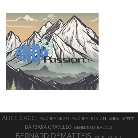
ALICE GAGGI
ANDREA ROSTAN
ANDREA MAYR
ANNA INCERTI
BARBARA CRAVELLO
BENEDETTA BROGGI
BERNARD DEMATTEIS
BRUNO BRUNOD