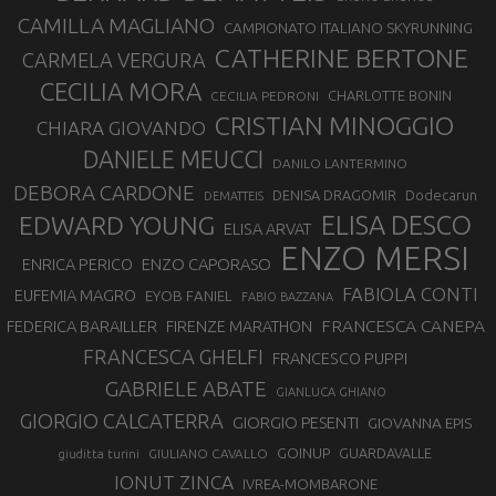
CAMILLA MAGLIANO
CAMPIONATO ITALIANO SKYRUNNING
CATHERINE BERTONE
CARMELA VERGURA
CECILIA MORA
CHARLOTTE BONIN
CECILIA PEDRONI
CRISTIAN MINOGGIO
CHIARA GIOVANDO
DANIELE MEUCCI
DANILO LANTERMINO
DEBORA CARDONE
DENISA DRAGOMIR
Dodecarun
DEMATTEIS
EDWARD YOUNG
ELISA DESCO
ELISA ARVAT
ENZO MERSI
ENZO CAPORASO
ENRICA PERICO
FABIOLA CONTI
EUFEMIA MAGRO
EYOB FANIEL
FABIO BAZZANA
FRANCESCA CANEPA
FEDERICA BARAILLER
FIRENZE MARATHON
FRANCESCA GHELFI
FRANCESCO PUPPI
GABRIELE ABATE
GIANLUCA GHIANO
GIORGIO CALCATERRA
GIORGIO PESENTI
GIOVANNA EPIS
GOINUP
GUARDAVALLE
GIULIANO CAVALLO
giuditta turini
IONUT ZINCA
IVREA-MOMBARONE