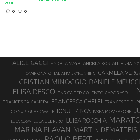
2011
0
0
ALICE GAGGI
ANDREA ROSTAN
ANDREA MAYR
ANNA INC
CARMELA VERG
CAMPIONATO ITALIANO SKYRUNNING
CRISTIAN MINOGGIO
DANIELE MEUCCI
E
ELISA DESCO
ENZO CAPORASO
ENRICA PERICO
FRANCESCA GHELFI
FRANCESCA CANEPA
FRANCESCO PUP
J
IONUT ZINCA
GOINUP
GUARDAVALLE
IVREA-MOMBARONE
MARAT
LUISA ROCCHIA
LUCA DEL PERO
LUCA CERVA
MARINA PLAVAN
MARTIN DEMATTEIS
PAOLO BERT