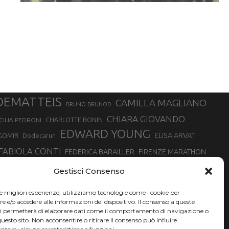
DEMATTEIS
CAMILLA MAGLIANO
BRUNO BRUNOD
CHIARA GIOVANDO
CHARLOTTE BONIN
CILIA PEDRONI
EDWARD YOUNG
ELISA ARVAT
GOMIR
Dodecarun
FABIOLA CONTI
FEDERICA BARAILLER
FIRENZE MARATHON
RA
GIORGIO PESENTI
GIOVANNA EPIS
GIULIANO CAVALLO
giuditta turini
Gestisci Consenso
MINSKA
LUCA ARRIGONI
LISA BORZANI
LUCA CARRARA
le migliori esperienze, utilizziamo tecnologie come i cookie per
MARATONINA
MARCO OLMO
MARCELLA BELLETTI
 DI TORINO
e/o accedere alle informazioni del dispositivo. Il consenso a queste
TONA
ci permetterà di elaborare dati come il comportamento di navigazione o
NADIA BATTOCLETTI
MONVISO VERTICAL RACE
questo sito. Non acconsentire o ritirare il consenso può influire