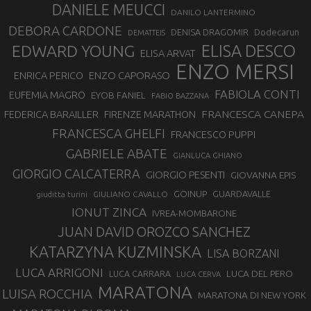
DANIELE MEUCCI
DANILO LANTERMINO
DEBORA CARDONE
DENISA DRAGOMIR
Dodecarun
DEMATTEIS
EDWARD YOUNG
ELISA DESCO
ELISA ARVAT
ENZO MERSI
ENZO CAPORASO
ENRICA PERICO
FABIOLA CONTI
EUFEMIA MAGRO
EYOB FANIEL
FABIO BAZZANA
FRANCESCA CANEPA
FEDERICA BARAILLER
FIRENZE MARATHON
FRANCESCA GHELFI
FRANCESCO PUPPI
GABRIELE ABATE
GIANLUCA GHIANO
GIORGIO CALCATERRA
GIORGIO PESENTI
GIOVANNA EPIS
GOINUP
GUARDAVALLE
GIULIANO CAVALLO
giuditta turini
IONUT ZINCA
IVREA-MOMBARONE
JUAN DAVID OROZCO SANCHEZ
KATARZYNA KUZMINSKA
LISA BORZANI
LUCA ARRIGONI
LUCA DEL PERO
LUCA CARRARA
LUCA CERVA
MARATONA
LUISA ROCCHIA
MARATONA DI NEW YORK