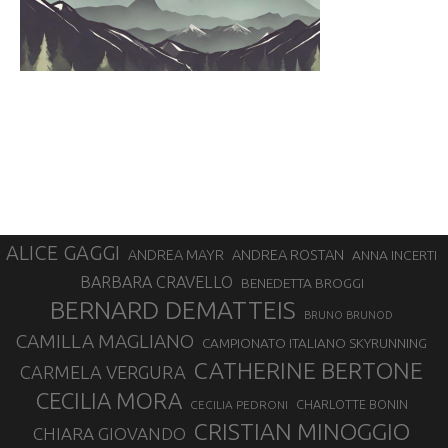
ALICE GAGGI
ANDREA ROSTAN
ANDREA MAYR
ANNA INCERTI
BARBARA CRAVELLO
BENEDETTA BROGGI
BERNARD DEMATTEIS
BRUNO BRUNOD
CAMILLA MAGLIANO
CAMPIONATO ITALIANO SKYRUNNING
CATHERINE BERTONE
CARMELA VERGURA
CECILIA MORA
CHARLOTTE BONIN
CECILIA PEDRONI
CRISTIAN MINOGGIO
CHIARA GIOVANDO