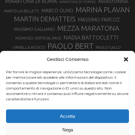
MARATONA DI ROMA
MARATONINA
MARATONA DI TORINO
MARINA PLAVAN
MARCO OLMO
MARCELLA BELLETTI
MARTIN DEMATTEIS
MASSIMO FARCOZ
MEZZA MARATONA
MASSIMO GALLIANO
NADIA BATTOCLETTI
MONVISO VERTICAL RACE
PAOLO BERT
ORNELLA BOSCO
PAOLO GALLO
ROLANDO PIANA
PIETRO RIVA
PODISMO VENETO
Gestisci Consenso
RUGGERO PERTILE
SILVIA RAMPAZZO
SERGIO BONALDI
TOR DES GEANTS
Per fornire le migliori esperienze, utilizziamo tecnologie come i cookie
SONIA GLAREY
TAVAGNASCO
SILVIA SERAFINI
per memorizzare e/o accedere alle informazioni del dispositivo. Il
TRAIL MONTE CASTO
TOUR MONVISO TRAIL
TROFEO KIMA
consenso a queste tecnologie ci permetterà di elaborare dati come il
TURIN MARATHON
comportamento di navigazione o ID unici su questo sito. Non
VAL DI FASSA RUNNING
URBAN ZEMMER
acconsentire o ritirare il consenso può influire negativamente su alcune
VALENTINA BELOTTI
caratteristiche e funzioni.
VALERIA ROFFINO
VALERIA STRANEO
VALETUDO
Accetta
VENICE MARATHON
VALTELLINA WINE TRAIL
VENICEMARATHON
XAVIER CHEVRIER
WILLIAM BOFFELLI
Nega
YEMAN CRIPPA