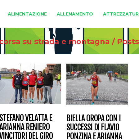
ALIMENTAZIONE
ALLENAMENTO
ATTREZZATUR
 corsa su strada e montagna
/
Post
STEFANO VELATTA E
BIELLA OROPA CON I
ARIANNA RENIERO
SUCCESSI DI FLAVIO
VINCITORI DEL GIRO
PONZINA E ARIANNA