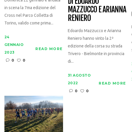
DI EDOARDO
MAZZUCCO E ARIANNA
in scena la 7ma edizione del
Cross nel Parco Colletta di
RENIERO
Torino, valido come prima...
Edoardo Mazzucco e Arianna
24
Reniero hanno vinto la 2ª
GENNAIO
edizione della corsa su strada
READ MORE
2023
Trivero - Bielmonte in provincia
0
0
di...
31 AGOSTO
2022
READ MORE
0
0