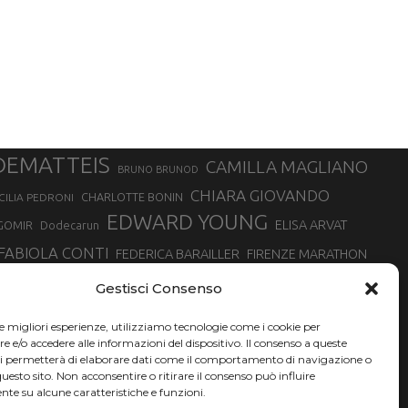
DEMATTEIS
CAMILLA MAGLIANO
BRUNO BRUNOD
CHIARA GIOVANDO
CHARLOTTE BONIN
CILIA PEDRONI
EDWARD YOUNG
ELISA ARVAT
GOMIR
Dodecarun
FABIOLA CONTI
FEDERICA BARAILLER
FIRENZE MARATHON
RA
GIORGIO PESENTI
GIOVANNA EPIS
GIULIANO CAVALLO
giuditta turini
Gestisci Consenso
MINSKA
LUCA ARRIGONI
LISA BORZANI
LUCA CARRARA
le migliori esperienze, utilizziamo tecnologie come i cookie per
MARATONINA
MARCO OLMO
MARCELLA BELLETTI
 DI TORINO
e/o accedere alle informazioni del dispositivo. Il consenso a queste
TONA
ci permetterà di elaborare dati come il comportamento di navigazione o
NADIA BATTOCLETTI
MONVISO VERTICAL RACE
questo sito. Non acconsentire o ritirare il consenso può influire
SILVIA RAMPAZZO
te su alcune caratteristiche e funzioni.
SONIA GLAREY
SERGIO BONALDI
SILVIA SERAFINI