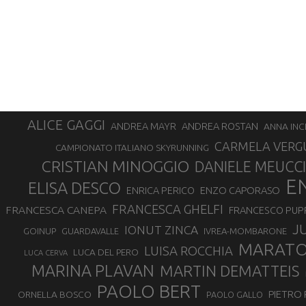
ALICE GAGGI
ANDREA ROSTAN
ANDREA MAYR
ANNA INC
CARMELA VERG
CAMPIONATO ITALIANO SKYRUNNING
CRISTIAN MINOGGIO
DANIELE MEUCCI
E
ELISA DESCO
ENZO CAPORASO
ENRICA PERICO
FRANCESCA GHELFI
FRANCESCA CANEPA
FRANCESCO PUP
J
IONUT ZINCA
GOINUP
GUARDAVALLE
IVREA-MOMBARONE
MARAT
LUISA ROCCHIA
LUCA DEL PERO
LUCA CERVA
MARINA PLAVAN
MARTIN DEMATTEIS
PAOLO BERT
PIETRO 
ORNELLA BOSCO
PAOLO GALLO