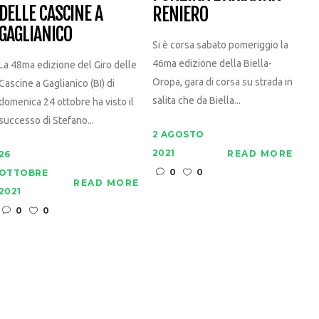
DELLE CASCINE A
RENIERO
GAGLIANICO
Si è corsa sabato pomeriggio la
46ma edizione della Biella-
La 48ma edizione del Giro delle
Oropa, gara di corsa su strada in
Cascine a Gaglianico (BI) di
salita che da Biella...
domenica 24 ottobre ha visto il
successo di Stefano...
2 AGOSTO
2021
READ MORE
26
0
0
OTTOBRE
READ MORE
2021
0
0