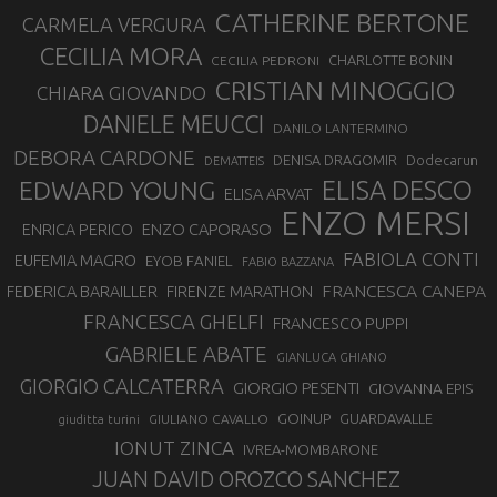
CATHERINE BERTONE
CARMELA VERGURA
CECILIA MORA
CHARLOTTE BONIN
CECILIA PEDRONI
CRISTIAN MINOGGIO
CHIARA GIOVANDO
DANIELE MEUCCI
DANILO LANTERMINO
DEBORA CARDONE
DENISA DRAGOMIR
Dodecarun
DEMATTEIS
EDWARD YOUNG
ELISA DESCO
ELISA ARVAT
ENZO MERSI
ENZO CAPORASO
ENRICA PERICO
FABIOLA CONTI
EUFEMIA MAGRO
EYOB FANIEL
FABIO BAZZANA
FRANCESCA CANEPA
FEDERICA BARAILLER
FIRENZE MARATHON
FRANCESCA GHELFI
FRANCESCO PUPPI
GABRIELE ABATE
GIANLUCA GHIANO
GIORGIO CALCATERRA
GIORGIO PESENTI
GIOVANNA EPIS
GOINUP
GUARDAVALLE
GIULIANO CAVALLO
giuditta turini
IONUT ZINCA
IVREA-MOMBARONE
JUAN DAVID OROZCO SANCHEZ