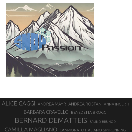
ALICE GAGGI
ANDREA ROSTAN
ANDREA MAYR
ANNA INCERTI
BARBARA CRAVELLO
BENEDETTA BROGGI
BERNARD DEMATTEIS
BRUNO BRUNOD
CAMILLA MAGLIANO
CAMPIONATO ITALIANO SKYRUNNING