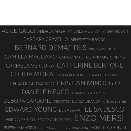
ALICE GAGGI
ANDREA ROSTAN
ANDREA MAYR
ANNA INCERTI
BARBARA CRAVELLO
BENEDETTA BROGGI
BERNARD DEMATTEIS
BRUNO BRUNOD
CAMILLA MAGLIANO
CAMPIONATO ITALIANO SKYRUNNING
CATHERINE BERTONE
CARMELA VERGURA
CECILIA MORA
CHARLOTTE BONIN
CECILIA PEDRONI
CRISTIAN MINOGGIO
CHIARA GIOVANDO
DANIELE MEUCCI
DANILO LANTERMINO
DEBORA CARDONE
DENISA DRAGOMIR
Dodecarun
DEMATTEIS
EDWARD YOUNG
ELISA DESCO
ELISA ARVAT
ENZO MERSI
ENZO CAPORASO
ENRICA PERICO
FABIOLA CONTI
EUFEMIA MAGRO
EYOB FANIEL
FABIO BAZZANA