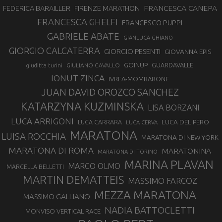
FRANCESCA CANEPA
FEDERICA BARAILLER
FIRENZE MARATHON
FRANCESCA GHELFI
FRANCESCO PUPPI
GABRIELE ABATE
GIANLUCA GHIANO
GIORGIO CALCATERRA
GIORGIO PESENTI
GIOVANNA EPIS
GOINUP
GUARDAVALLE
GIULIANO CAVALLO
giuditta turini
IONUT ZINCA
IVREA-MOMBARONE
JUAN DAVID OROZCO SANCHEZ
KATARZYNA KUZMINSKA
LISA BORZANI
LUCA ARRIGONI
LUCA DEL PERO
LUCA CARRARA
LUCA CERVA
MARATONA
LUISA ROCCHIA
MARATONA DI NEW YORK
MARATONA DI ROMA
MARATONINA
MARATONA DI TORINO
MARINA PLAVAN
MARCO OLMO
MARCELLA BELLETTI
MARTIN DEMATTEIS
MASSIMO FARCOZ
MEZZA MARATONA
MASSIMO GALLIANO
NADIA BATTOCLETTI
MONVISO VERTICAL RACE