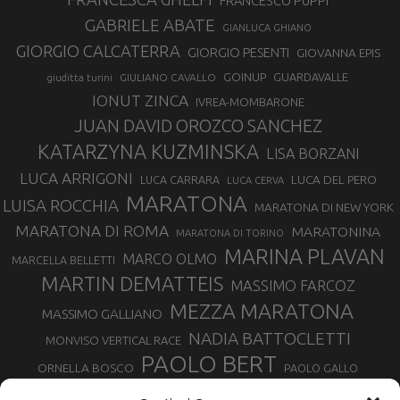
FRANCESCO PUPPI
GABRIELE ABATE
GIANLUCA GHIANO
GIORGIO CALCATERRA
GIORGIO PESENTI
GIOVANNA EPIS
GOINUP
GUARDAVALLE
GIULIANO CAVALLO
giuditta turini
IONUT ZINCA
IVREA-MOMBARONE
JUAN DAVID OROZCO SANCHEZ
KATARZYNA KUZMINSKA
LISA BORZANI
LUCA ARRIGONI
LUCA DEL PERO
LUCA CARRARA
LUCA CERVA
MARATONA
LUISA ROCCHIA
MARATONA DI NEW YORK
MARATONA DI ROMA
MARATONINA
MARATONA DI TORINO
MARINA PLAVAN
MARCO OLMO
MARCELLA BELLETTI
MARTIN DEMATTEIS
MASSIMO FARCOZ
MEZZA MARATONA
MASSIMO GALLIANO
NADIA BATTOCLETTI
MONVISO VERTICAL RACE
PAOLO BERT
ORNELLA BOSCO
PAOLO GALLO
ROLANDO PIANA
PIETRO RIVA
PODISMO VENETO