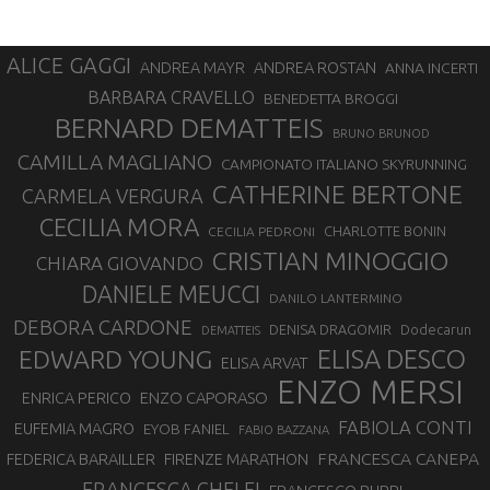
ALICE GAGGI
ANDREA ROSTAN
ANDREA MAYR
ANNA INCERTI
BARBARA CRAVELLO
BENEDETTA BROGGI
BERNARD DEMATTEIS
BRUNO BRUNOD
CAMILLA MAGLIANO
CAMPIONATO ITALIANO SKYRUNNING
CATHERINE BERTONE
CARMELA VERGURA
CECILIA MORA
CHARLOTTE BONIN
CECILIA PEDRONI
CRISTIAN MINOGGIO
CHIARA GIOVANDO
DANIELE MEUCCI
DANILO LANTERMINO
DEBORA CARDONE
DENISA DRAGOMIR
Dodecarun
DEMATTEIS
EDWARD YOUNG
ELISA DESCO
ELISA ARVAT
ENZO MERSI
ENZO CAPORASO
ENRICA PERICO
FABIOLA CONTI
EUFEMIA MAGRO
EYOB FANIEL
FABIO BAZZANA
FRANCESCA CANEPA
FEDERICA BARAILLER
FIRENZE MARATHON
FRANCESCA GHELFI