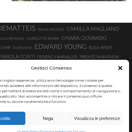
DEMATTEIS
CAMILLA MAGLIANO
BRUNO BRUNOD
CHIARA GIOVANDO
CHARLOTTE BONIN
CILIA PEDRONI
EDWARD YOUNG
ELISA ARVAT
GOMIR
Dodecarun
FABIOLA CONTI
FEDERICA BARAILLER
FIRENZE MARATHON
RA
GIORGIO PESENTI
GIOVANNA EPIS
GIULIANO CAVALLO
giuditta turini
Gestisci Consenso
MINSKA
LUCA ARRIGONI
LISA BORZANI
LUCA CARRARA
le migliori esperienze, utilizziamo tecnologie come i cookie per
MARATONINA
MARCO OLMO
MARCELLA BELLETTI
 DI TORINO
e/o accedere alle informazioni del dispositivo. Il consenso a queste
TONA
ci permetterà di elaborare dati come il comportamento di navigazione o
NADIA BATTOCLETTI
MONVISO VERTICAL RACE
questo sito. Non acconsentire o ritirare il consenso può influire
SILVIA RAMPAZZO
te su alcune caratteristiche e funzioni.
SONIA GLAREY
SERGIO BONALDI
SILVIA SERAFINI
VALENTINA BELOTTI
VAL DI FASSA RUNNING
VALERIA ROFFINO
XAVIER CHEVRIER
YEMAN CRIPPA
cetta
Nega
Visualizza le preferenze
Cookie Policy
Dichiarazione sulla Privacy