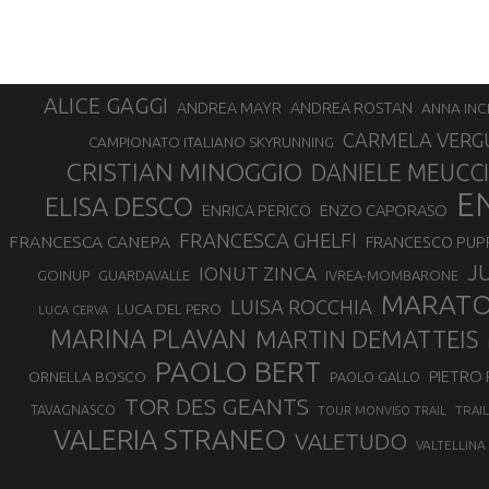
ALICE GAGGI
ANDREA ROSTAN
ANDREA MAYR
ANNA INC
CARMELA VERG
CAMPIONATO ITALIANO SKYRUNNING
CRISTIAN MINOGGIO
DANIELE MEUCCI
E
ELISA DESCO
ENZO CAPORASO
ENRICA PERICO
FRANCESCA GHELFI
FRANCESCA CANEPA
FRANCESCO PUP
J
IONUT ZINCA
GOINUP
GUARDAVALLE
IVREA-MOMBARONE
MARAT
LUISA ROCCHIA
LUCA DEL PERO
LUCA CERVA
MARINA PLAVAN
MARTIN DEMATTEIS
PAOLO BERT
PIETRO 
ORNELLA BOSCO
PAOLO GALLO
TOR DES GEANTS
TAVAGNASCO
TRAI
TOUR MONVISO TRAIL
VALERIA STRANEO
VALETUDO
VALTELLINA