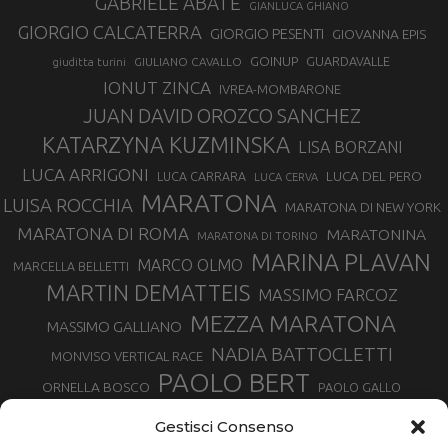
GABRIELE ABATE
GIANLUCA GHIANO
GIORGIO CALCATERRA
GIORGIO PESENTI
GIOVANNA EPIS
GOINUP
GUARDAVALLE
GIULIANO CAVALLO
giuditta turini
IONUT ZINCA
IVREA-MOMBARONE
JUAN DAVID OROZCO SANCHEZ
KATARZYNA KUZMINSKA
LISA BORZANI
LUCA ARRIGONI
LUCA DEL PERO
LUCA CARRARA
LUCA CERVA
MARATONA
LUISA ROCCHIA
MARATONA DI NEW YORK
MARATONA DI ROMA
MARATONINA
MARATONA DI TORINO
MARINA PLAVAN
MARCO OLMO
MARCELLA BELLETTI
MARTIN DEMATTEIS
MASSIMO FARCOZ
MEZZA MARATONA
MASSIMO GALLIANO
NADIA BATTOCLETTI
MONVISO VERTICAL RACE
PAOLO BERT
ORNELLA BOSCO
PAOLO GALLO
ROLANDO PIANA
PIETRO RIVA
PODISMO VENETO
Gestisci Consenso
RUGGERO PERTILE
SILVIA RAMPAZZO
SERGIO BONALDI