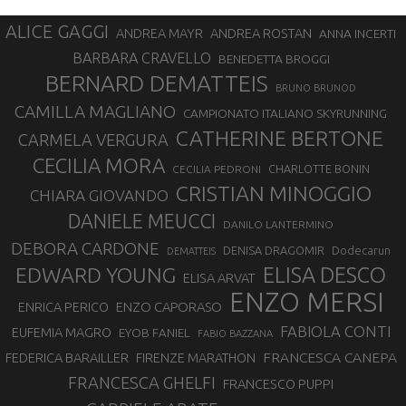
ALICE GAGGI
ANDREA ROSTAN
ANDREA MAYR
ANNA INCERTI
BARBARA CRAVELLO
BENEDETTA BROGGI
BERNARD DEMATTEIS
BRUNO BRUNOD
CAMILLA MAGLIANO
CAMPIONATO ITALIANO SKYRUNNING
CATHERINE BERTONE
CARMELA VERGURA
CECILIA MORA
CHARLOTTE BONIN
CECILIA PEDRONI
CRISTIAN MINOGGIO
CHIARA GIOVANDO
DANIELE MEUCCI
DANILO LANTERMINO
DEBORA CARDONE
DENISA DRAGOMIR
Dodecarun
DEMATTEIS
EDWARD YOUNG
ELISA DESCO
ELISA ARVAT
ENZO MERSI
ENZO CAPORASO
ENRICA PERICO
FABIOLA CONTI
EUFEMIA MAGRO
EYOB FANIEL
FABIO BAZZANA
FRANCESCA CANEPA
FEDERICA BARAILLER
FIRENZE MARATHON
FRANCESCA GHELFI
FRANCESCO PUPPI