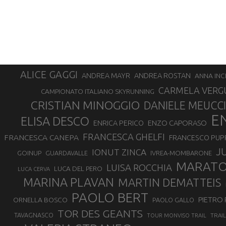
ALICE GAGGI
ANDREA ROSTAN
ANDREA MAYR
ANNA INC
CARMELA VERG
CAMPIONATO ITALIANO SKYRUNNING
CRISTIAN MINOGGIO
DANIELE MEUCCI
E
ELISA DESCO
ENZO CAPORASO
ENRICA PERICO
FRANCESCA GHELFI
FRANCESCA CANEPA
FRANCESCO PUP
J
IONUT ZINCA
GOINUP
GUARDAVALLE
IVREA-MOMBARONE
MARAT
LUISA ROCCHIA
LUCA DEL PERO
LUCA CERVA
MARINA PLAVAN
MARTIN DEMATTEIS
PAOLO BERT
PIETRO 
ORNELLA BOSCO
PAOLO GALLO
TOR DES GEANTS
TAVAGNASCO
TRAI
TOUR MONVISO TRAIL