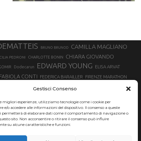
DEMATTEIS
CAMILLA MAGLIANO
BRUNO BRUNOD
CHIARA GIOVANDO
CHARLOTTE BONIN
CILIA PEDRONI
EDWARD YOUNG
ELISA ARVAT
GOMIR
Dodecarun
FABIOLA CONTI
FEDERICA BARAILLER
FIRENZE MARATHON
RA
GIORGIO PESENTI
GIOVANNA EPIS
GIULIANO CAVALLO
giuditta turini
Gestisci Consenso
MINSKA
LUCA ARRIGONI
LISA BORZANI
LUCA CARRARA
le migliori esperienze, utilizziamo tecnologie come i cookie per
MARATONINA
MARCO OLMO
MARCELLA BELLETTI
 DI TORINO
e/o accedere alle informazioni del dispositivo. Il consenso a queste
TONA
ci permetterà di elaborare dati come il comportamento di navigazione o
NADIA BATTOCLETTI
MONVISO VERTICAL RACE
questo sito. Non acconsentire o ritirare il consenso può influire
SILVIA RAMPAZZO
te su alcune caratteristiche e funzioni.
SONIA GLAREY
SERGIO BONALDI
SILVIA SERAFINI
VALENTINA BELOTTI
VAL DI FASSA RUNNING
VALERIA ROFFINO