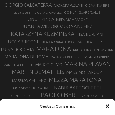
GIORGIO CALCATERRA
GIORGIO PESENTI
GIOVANNA EPIS
GOINUP
GUARDAVALLE
GIULIANO CAVALLO
giuditta turini
IONUT ZINCA
IVREA-MOMBARONE
JUAN DAVID OROZCO SANCHEZ
KATARZYNA KUZMINSKA
LISA BORZANI
LUCA ARRIGONI
LUCA DEL PERO
LUCA CARRARA
LUCA CERVA
MARATONA
LUISA ROCCHIA
MARATONA DI NEW YORK
MARATONA DI ROMA
MARATONINA
MARATONA DI TORINO
MARINA PLAVAN
MARCO OLMO
MARCELLA BELLETTI
MARTIN DEMATTEIS
MASSIMO FARCOZ
MEZZA MARATONA
MASSIMO GALLIANO
NADIA BATTOCLETTI
MONVISO VERTICAL RACE
PAOLO BERT
ORNELLA BOSCO
PAOLO GALLO
ROLANDO PIANA
PIETRO RIVA
PODISMO VENETO
Gestisci Consenso
RUGGERO PERTILE
SILVIA RAMPAZZO
SERGIO BONALDI