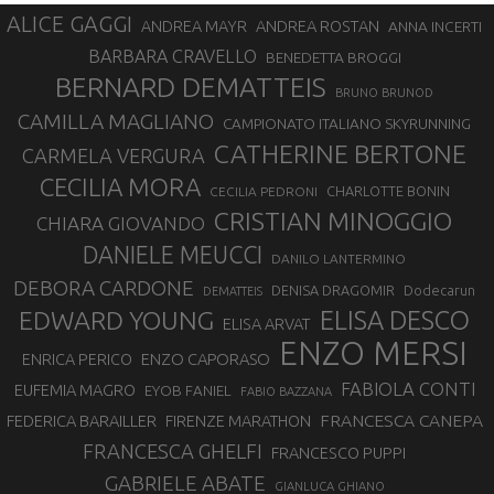
ALICE GAGGI
ANDREA ROSTAN
ANDREA MAYR
ANNA INCERTI
BARBARA CRAVELLO
BENEDETTA BROGGI
BERNARD DEMATTEIS
BRUNO BRUNOD
CAMILLA MAGLIANO
CAMPIONATO ITALIANO SKYRUNNING
CATHERINE BERTONE
CARMELA VERGURA
CECILIA MORA
CHARLOTTE BONIN
CECILIA PEDRONI
CRISTIAN MINOGGIO
CHIARA GIOVANDO
DANIELE MEUCCI
DANILO LANTERMINO
DEBORA CARDONE
DENISA DRAGOMIR
Dodecarun
DEMATTEIS
EDWARD YOUNG
ELISA DESCO
ELISA ARVAT
ENZO MERSI
ENZO CAPORASO
ENRICA PERICO
FABIOLA CONTI
EUFEMIA MAGRO
EYOB FANIEL
FABIO BAZZANA
FRANCESCA CANEPA
FEDERICA BARAILLER
FIRENZE MARATHON
FRANCESCA GHELFI
FRANCESCO PUPPI
GABRIELE ABATE
GIANLUCA GHIANO