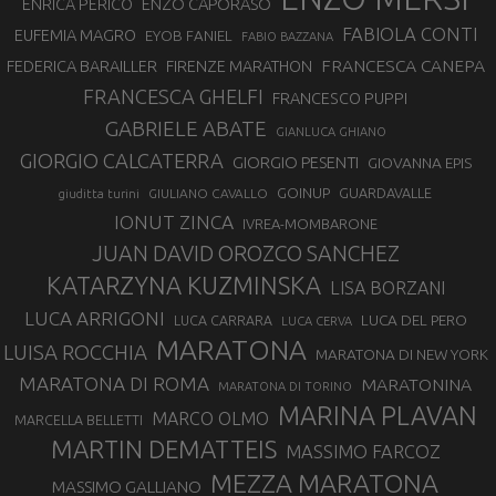
ENZO CAPORASO
ENRICA PERICO
FABIOLA CONTI
EUFEMIA MAGRO
EYOB FANIEL
FABIO BAZZANA
FRANCESCA CANEPA
FEDERICA BARAILLER
FIRENZE MARATHON
FRANCESCA GHELFI
FRANCESCO PUPPI
GABRIELE ABATE
GIANLUCA GHIANO
GIORGIO CALCATERRA
GIORGIO PESENTI
GIOVANNA EPIS
GOINUP
GUARDAVALLE
GIULIANO CAVALLO
giuditta turini
IONUT ZINCA
IVREA-MOMBARONE
JUAN DAVID OROZCO SANCHEZ
KATARZYNA KUZMINSKA
LISA BORZANI
LUCA ARRIGONI
LUCA DEL PERO
LUCA CARRARA
LUCA CERVA
MARATONA
LUISA ROCCHIA
MARATONA DI NEW YORK
MARATONA DI ROMA
MARATONINA
MARATONA DI TORINO
MARINA PLAVAN
MARCO OLMO
MARCELLA BELLETTI
MARTIN DEMATTEIS
MASSIMO FARCOZ
MEZZA MARATONA
MASSIMO GALLIANO