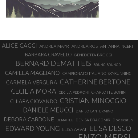
ALICE GAGGI
ANDREA ROSTAN
ANDREA MAYR
ANNA INCERTI
BARBARA CRAVELLO
BENEDETTA BROGGI
BERNARD DEMATTEIS
BRUNO BRUNOD
CAMILLA MAGLIANO
CAMPIONATO ITALIANO SKYRUNNING
CATHERINE BERTONE
CARMELA VERGURA
CECILIA MORA
CHARLOTTE BONIN
CECILIA PEDRONI
CRISTIAN MINOGGIO
CHIARA GIOVANDO
DANIELE MEUCCI
DANILO LANTERMINO
DEBORA CARDONE
DENISA DRAGOMIR
Dodecarun
DEMATTEIS
EDWARD YOUNG
ELISA DESCO
ELISA ARVAT
ENZO MERSI