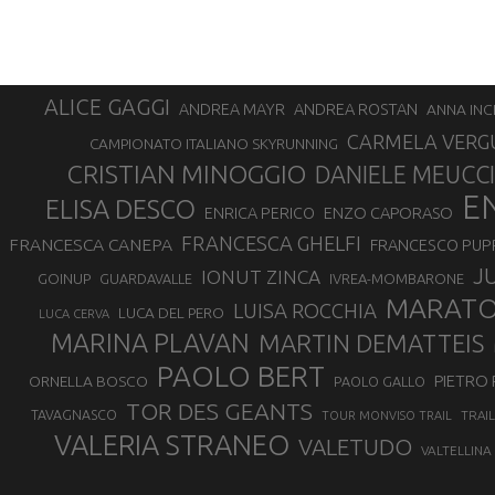
ALICE GAGGI
ANDREA ROSTAN
ANDREA MAYR
ANNA INC
CARMELA VERG
CAMPIONATO ITALIANO SKYRUNNING
CRISTIAN MINOGGIO
DANIELE MEUCCI
E
ELISA DESCO
ENZO CAPORASO
ENRICA PERICO
FRANCESCA GHELFI
FRANCESCA CANEPA
FRANCESCO PUP
J
IONUT ZINCA
GOINUP
GUARDAVALLE
IVREA-MOMBARONE
MARAT
LUISA ROCCHIA
LUCA DEL PERO
LUCA CERVA
MARINA PLAVAN
MARTIN DEMATTEIS
PAOLO BERT
PIETRO 
ORNELLA BOSCO
PAOLO GALLO
TOR DES GEANTS
TAVAGNASCO
TRAI
TOUR MONVISO TRAIL
VALERIA STRANEO
VALETUDO
VALTELLINA