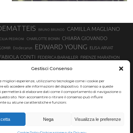
DEMATTEIS
CAMILLA MAGLIANO
BRUNO BRUNOD
CHIARA GIOVANDO
CHARLOTTE BONIN
CILIA PEDRONI
EDWARD YOUNG
ELISA ARVAT
GOMIR
Dodecarun
FABIOLA CONTI
FEDERICA BARAILLER
FIRENZE MARATHON
RA
GIORGIO PESENTI
GIOVANNA EPIS
GIULIANO CAVALLO
giuditta turini
Gestisci Consenso
MINSKA
LUCA ARRIGONI
LISA BORZANI
LUCA CARRARA
le migliori esperienze, utilizziamo tecnologie come i cookie per
MARATONINA
MARCO OLMO
MARCELLA BELLETTI
 DI TORINO
e/o accedere alle informazioni del dispositivo. Il consenso a queste
TONA
ci permetterà di elaborare dati come il comportamento di navigazione o
NADIA BATTOCLETTI
MONVISO VERTICAL RACE
questo sito. Non acconsentire o ritirare il consenso può influire
SILVIA RAMPAZZO
te su alcune caratteristiche e funzioni.
SONIA GLAREY
SERGIO BONALDI
SILVIA SERAFINI
VALENTINA BELOTTI
VAL DI FASSA RUNNING
VALERIA ROFFINO
XAVIER CHEVRIER
YEMAN CRIPPA
cetta
Nega
Visualizza le preferenze
Cookie Policy
Dichiarazione sulla Privacy