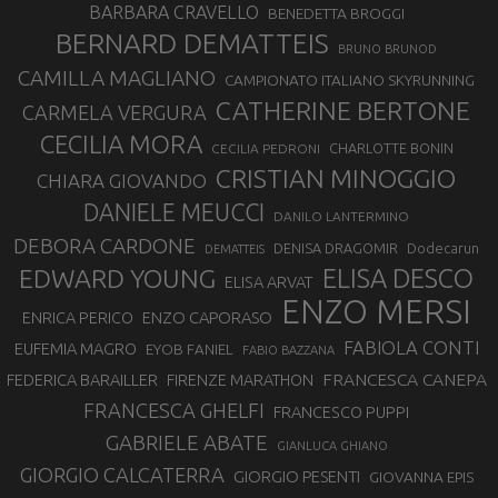
BARBARA CRAVELLO
BENEDETTA BROGGI
BERNARD DEMATTEIS
BRUNO BRUNOD
CAMILLA MAGLIANO
CAMPIONATO ITALIANO SKYRUNNING
CATHERINE BERTONE
CARMELA VERGURA
CECILIA MORA
CHARLOTTE BONIN
CECILIA PEDRONI
CRISTIAN MINOGGIO
CHIARA GIOVANDO
DANIELE MEUCCI
DANILO LANTERMINO
DEBORA CARDONE
DENISA DRAGOMIR
Dodecarun
DEMATTEIS
EDWARD YOUNG
ELISA DESCO
ELISA ARVAT
ENZO MERSI
ENZO CAPORASO
ENRICA PERICO
FABIOLA CONTI
EUFEMIA MAGRO
EYOB FANIEL
FABIO BAZZANA
FRANCESCA CANEPA
FEDERICA BARAILLER
FIRENZE MARATHON
FRANCESCA GHELFI
FRANCESCO PUPPI
GABRIELE ABATE
GIANLUCA GHIANO
GIORGIO CALCATERRA
GIORGIO PESENTI
GIOVANNA EPIS