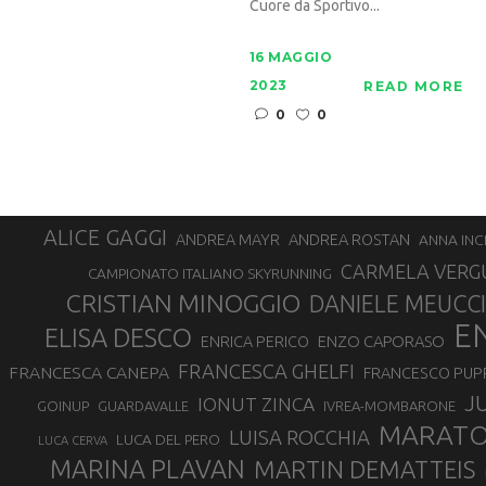
Cuore da Sportivo...
16 MAGGIO
2023
READ MORE
0
0
ALICE GAGGI
ANDREA ROSTAN
ANDREA MAYR
ANNA INC
CARMELA VERG
CAMPIONATO ITALIANO SKYRUNNING
CRISTIAN MINOGGIO
DANIELE MEUCCI
E
ELISA DESCO
ENZO CAPORASO
ENRICA PERICO
FRANCESCA GHELFI
FRANCESCA CANEPA
FRANCESCO PUP
J
IONUT ZINCA
GOINUP
GUARDAVALLE
IVREA-MOMBARONE
MARAT
LUISA ROCCHIA
LUCA DEL PERO
LUCA CERVA
MARINA PLAVAN
MARTIN DEMATTEIS