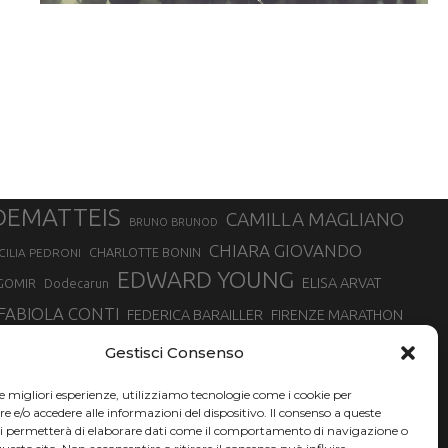
DEMATTEIS
CAMILLA MAGLIANO
BRUNO BRUNOD
CHIARA GIOVANDO
CHARLOTTE BONIN
CILIA PEDRONI
EDWARD YOUNG
ELISA ARVAT
GOMIR
Dodecarun
FABIOLA CONTI
FEDERICA BARAILLER
FIRENZE MARATHON
RA
GIORGIO PESENTI
GIOVANNA EPIS
GIULIANO CAVALLO
giuditta turini
Gestisci Consenso
MINSKA
LUCA ARRIGONI
LISA BORZANI
LUCA CARRARA
le migliori esperienze, utilizziamo tecnologie come i cookie per
MARATONINA
MARCO OLMO
MARCELLA BELLETTI
 DI TORINO
e/o accedere alle informazioni del dispositivo. Il consenso a queste
TONA
ci permetterà di elaborare dati come il comportamento di navigazione o
NADIA BATTOCLETTI
MONVISO VERTICAL RACE