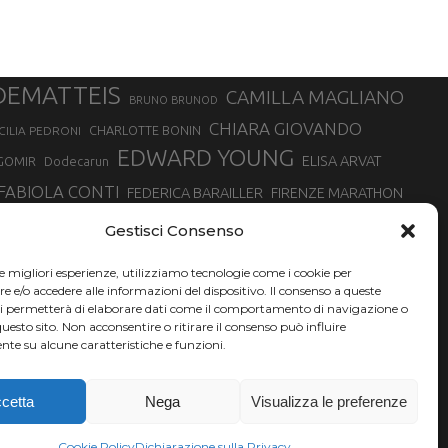
DEMATTEIS
CAMILLA MAGLIANO
BRUNO BRUNOD
CHIARA GIOVANDO
CHARLOTTE BONIN
CILIA PEDRONI
EDWARD YOUNG
ELISA ARVAT
GOMIR
Dodecarun
FABIOLA CONTI
FEDERICA BARAILLER
FIRENZE MARATHON
RA
GIORGIO PESENTI
GIOVANNA EPIS
GIULIANO CAVALLO
giuditta turini
Gestisci Consenso
MINSKA
LUCA ARRIGONI
LISA BORZANI
LUCA CARRARA
le migliori esperienze, utilizziamo tecnologie come i cookie per
MARATONINA
MARCO OLMO
MARCELLA BELLETTI
 DI TORINO
e/o accedere alle informazioni del dispositivo. Il consenso a queste
TONA
ci permetterà di elaborare dati come il comportamento di navigazione o
NADIA BATTOCLETTI
MONVISO VERTICAL RACE
questo sito. Non acconsentire o ritirare il consenso può influire
SILVIA RAMPAZZO
te su alcune caratteristiche e funzioni.
SONIA GLAREY
SERGIO BONALDI
SILVIA SERAFINI
VALENTINA BELOTTI
VAL DI FASSA RUNNING
VALERIA ROFFINO
XAVIER CHEVRIER
YEMAN CRIPPA
cetta
Nega
Visualizza le preferenze
Cookie Policy
Dichiarazione sulla Privacy