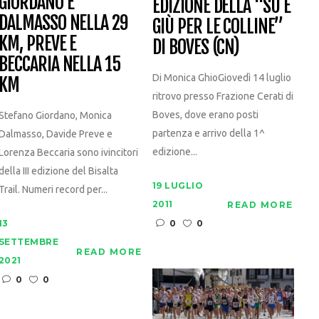
GIORDANO E
EDIZIONE DELLA “SU E
DALMASSO NELLA 29
GIÙ PER LE COLLINE”
KM, PREVE E
DI BOVES (CN)
BECCARIA NELLA 15
Di Monica GhioGiovedì 14 luglio
KM
ritrovo presso Frazione Cerati di
Boves, dove erano posti
Stefano Giordano, Monica
partenza e arrivo della 1^
Dalmasso, Davide Preve e
edizione...
Lorenza Beccaria sono ivincitori
della III edizione del Bisalta
19 LUGLIO
Trail. Numeri record per...
2011
READ MORE
13
0
0
SETTEMBRE
READ MORE
2021
0
0