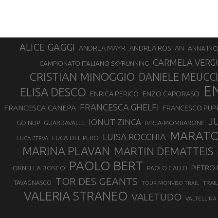
ALICE GAGGI
ANDREA ROSTAN
ANDREA MAYR
ANNA INC
CARMELA VERG
CAMPIONATO ITALIANO SKYRUNNING
CRISTIAN MINOGGIO
DANIELE MEUCCI
E
ELISA DESCO
ENZO CAPORASO
ENRICA PERICO
FRANCESCA GHELFI
FRANCESCA CANEPA
FRANCESCO PUP
J
IONUT ZINCA
GOINUP
GUARDAVALLE
IVREA-MOMBARONE
MARAT
LUISA ROCCHIA
LUCA DEL PERO
LUCA CERVA
MARINA PLAVAN
MARTIN DEMATTEIS
PAOLO BERT
PIETRO 
ORNELLA BOSCO
PAOLO GALLO
TOR DES GEANTS
TAVAGNASCO
TRAI
TOUR MONVISO TRAIL
VALERIA STRANEO
VALETUDO
VALTELLINA