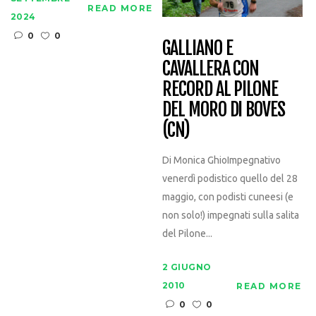
READ MORE
2024
0
0
GALLIANO E
CAVALLERA CON
RECORD AL PILONE
DEL MORO DI BOVES
(CN)
Di Monica GhioImpegnativo
venerdì podistico quello del 28
maggio, con podisti cuneesi (e
non solo!) impegnati sulla salita
del Pilone...
2 GIUGNO
2010
READ MORE
0
0