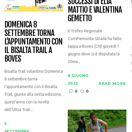
SUCCESSI DI ELIA
MATTIO E VALENTINA
GEMETTO
DOMENICA 8
SETTEMBRE TORNA
Il Trofeo Regionale
CorriPiemonte Strada ha fatto
L’APPUNTAMENTO CON
tappa a Boves (CN) giovedì 1
IL BISALTA TRAIL A
giugno dove si è disputata la
BOVES
20ma...
Bisalta Trail volantino Domenica
8 GIUGNO
8 settembre torna
2022
READ MORE
l'appuntamento con il Bisalta
0
0
Trail, giunto alla sesta edizione,
quest'anno con la novità
dell’Ultra Trail...
5
SETTEMBRE