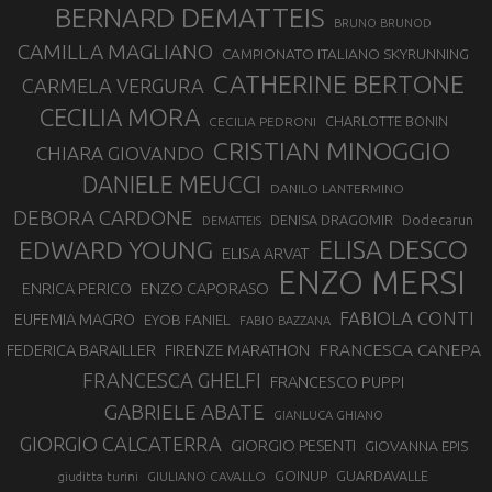
BERNARD DEMATTEIS
BRUNO BRUNOD
CAMILLA MAGLIANO
CAMPIONATO ITALIANO SKYRUNNING
CATHERINE BERTONE
CARMELA VERGURA
CECILIA MORA
CHARLOTTE BONIN
CECILIA PEDRONI
CRISTIAN MINOGGIO
CHIARA GIOVANDO
DANIELE MEUCCI
DANILO LANTERMINO
DEBORA CARDONE
DENISA DRAGOMIR
Dodecarun
DEMATTEIS
EDWARD YOUNG
ELISA DESCO
ELISA ARVAT
ENZO MERSI
ENZO CAPORASO
ENRICA PERICO
FABIOLA CONTI
EUFEMIA MAGRO
EYOB FANIEL
FABIO BAZZANA
FRANCESCA CANEPA
FEDERICA BARAILLER
FIRENZE MARATHON
FRANCESCA GHELFI
FRANCESCO PUPPI
GABRIELE ABATE
GIANLUCA GHIANO
GIORGIO CALCATERRA
GIORGIO PESENTI
GIOVANNA EPIS
GOINUP
GUARDAVALLE
GIULIANO CAVALLO
giuditta turini