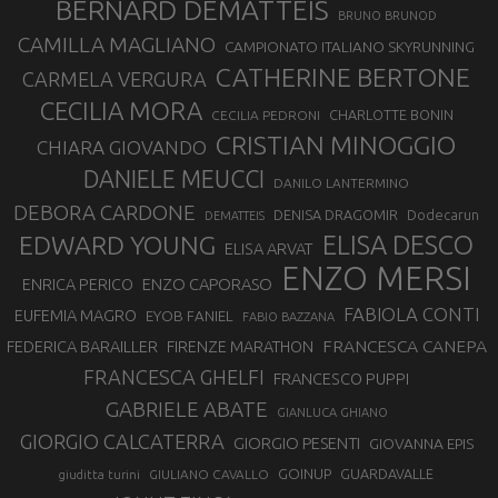
BERNARD DEMATTEIS
BRUNO BRUNOD
CAMILLA MAGLIANO
CAMPIONATO ITALIANO SKYRUNNING
CATHERINE BERTONE
CARMELA VERGURA
CECILIA MORA
CHARLOTTE BONIN
CECILIA PEDRONI
CRISTIAN MINOGGIO
CHIARA GIOVANDO
DANIELE MEUCCI
DANILO LANTERMINO
DEBORA CARDONE
DENISA DRAGOMIR
Dodecarun
DEMATTEIS
EDWARD YOUNG
ELISA DESCO
ELISA ARVAT
ENZO MERSI
ENZO CAPORASO
ENRICA PERICO
FABIOLA CONTI
EUFEMIA MAGRO
EYOB FANIEL
FABIO BAZZANA
FRANCESCA CANEPA
FEDERICA BARAILLER
FIRENZE MARATHON
FRANCESCA GHELFI
FRANCESCO PUPPI
GABRIELE ABATE
GIANLUCA GHIANO
GIORGIO CALCATERRA
GIORGIO PESENTI
GIOVANNA EPIS
GOINUP
GUARDAVALLE
GIULIANO CAVALLO
giuditta turini