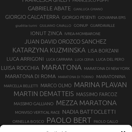
FRANCESCO PUPPI
GABRIELE ABATE
GIANLUCA GHIANO
GIORGIO CALCATERRA
GIORGIO PESENTI
GIOVANNA EPIS
GOINUP
GUARDAVALLE
GIULIANO CAVALLO
giuditta turini
IONUT ZINCA
IVREA-MOMBARONE
JUAN DAVID OROZCO SANCHEZ
KATARZYNA KUZMINSKA
LISA BORZANI
LUCA ARRIGONI
LUCA DEL PERO
LUCA CARRARA
LUCA CERVA
MARATONA
LUISA ROCCHIA
MARATONA DI NEW YORK
MARATONA DI ROMA
MARATONINA
MARATONA DI TORINO
MARINA PLAVAN
MARCO OLMO
MARCELLA BELLETTI
MARTIN DEMATTEIS
MASSIMO FARCOZ
MEZZA MARATONA
MASSIMO GALLIANO
NADIA BATTOCLETTI
MONVISO VERTICAL RACE
PAOLO BERT
ORNELLA BOSCO
PAOLO GALLO
ROLANDO PIANA
PIETRO RIVA
PODISMO VENETO