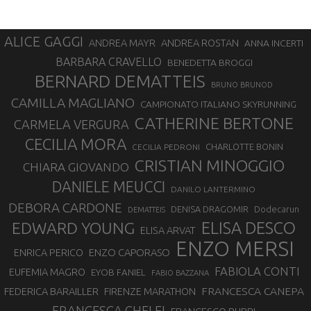
ALICE GAGGI
ANDREA ROSTAN
ANDREA MAYR
ANNA INCERTI
BARBARA CRAVELLO
BENEDETTA BROGGI
BERNARD DEMATTEIS
BRUNO BRUNOD
CAMILLA MAGLIANO
CAMPIONATO ITALIANO SKYRUNNING
CATHERINE BERTONE
CARMELA VERGURA
CECILIA MORA
CHARLOTTE BONIN
CECILIA PEDRONI
CRISTIAN MINOGGIO
CHIARA GIOVANDO
DANIELE MEUCCI
DANILO LANTERMINO
DEBORA CARDONE
DENISA DRAGOMIR
Dodecarun
DEMATTEIS
EDWARD YOUNG
ELISA DESCO
ELISA ARVAT
ENZO MERSI
ENZO CAPORASO
ENRICA PERICO
FABIOLA CONTI
EUFEMIA MAGRO
EYOB FANIEL
FABIO BAZZANA
FRANCESCA CANEPA
FEDERICA BARAILLER
FIRENZE MARATHON
FRANCESCA GHELFI