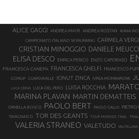
ALICE GAGGI
ANDREA ROSTAN
ANDREA MAYR
ANNA INC
CARMELA VERG
CAMPIONATO ITALIANO SKYRUNNING
CRISTIAN MINOGGIO
DANIELE MEUCCI
E
ELISA DESCO
ENZO CAPORASO
ENRICA PERICO
FRANCESCA GHELFI
FRANCESCA CANEPA
FRANCESCO PUP
J
IONUT ZINCA
GOINUP
GUARDAVALLE
IVREA-MOMBARONE
MARAT
LUISA ROCCHIA
LUCA DEL PERO
LUCA CERVA
MARINA PLAVAN
MARTIN DEMATTEIS
PAOLO BERT
PIETRO 
ORNELLA BOSCO
PAOLO GALLO
TOR DES GEANTS
TAVAGNASCO
TRAI
TOUR MONVISO TRAIL
VALERIA STRANEO
VALETUDO
VALTELLINA