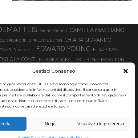
DEMATTEIS
CAMILLA MAGLIANO
BRUNO BRUNOD
CHIARA GIOVANDO
CHARLOTTE BONIN
CILIA PEDRONI
EDWARD YOUNG
ELISA ARVAT
GOMIR
Dodecarun
FABIOLA CONTI
FEDERICA BARAILLER
FIRENZE MARATHON
RA
GIORGIO PESENTI
GIOVANNA EPIS
GIULIANO CAVALLO
giuditta turini
Gestisci Consenso
MINSKA
LUCA ARRIGONI
LISA BORZANI
LUCA CARRARA
le migliori esperienze, utilizziamo tecnologie come i cookie per
MARATONINA
MARCO OLMO
MARCELLA BELLETTI
 DI TORINO
e/o accedere alle informazioni del dispositivo. Il consenso a queste
TONA
ci permetterà di elaborare dati come il comportamento di navigazione o
NADIA BATTOCLETTI
MONVISO VERTICAL RACE
questo sito. Non acconsentire o ritirare il consenso può influire
SILVIA RAMPAZZO
te su alcune caratteristiche e funzioni.
SONIA GLAREY
SERGIO BONALDI
SILVIA SERAFINI
VALENTINA BELOTTI
VAL DI FASSA RUNNING
VALERIA ROFFINO
XAVIER CHEVRIER
YEMAN CRIPPA
cetta
Nega
Visualizza le preferenze
Cookie Policy
Dichiarazione sulla Privacy