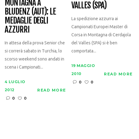
MONTAGNA A
VALLES (SPA)
BLUDENZ (AUT): LE
MEDAGLIE DEGLI
La spedizione azzurra ai
Campionati Europei Master di
AZZURRI
Corsa in Montagna di Cerdajola
del Valles (SPA) si è ben
In attesa della prova Senior che
comportata...
si correrà sabato in Turchia, lo
scorso weekend sono andati in
19 MAGGIO
scena i Campionati...
2010
READ MORE
4 LUGLIO
0
0
2012
READ MORE
0
0