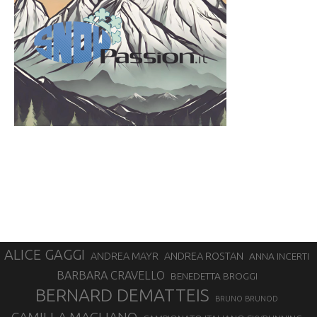
ALICE GAGGI
ANDREA ROSTAN
ANDREA MAYR
ANNA INCERTI
BARBARA CRAVELLO
BENEDETTA BROGGI
BERNARD DEMATTEIS
BRUNO BRUNOD