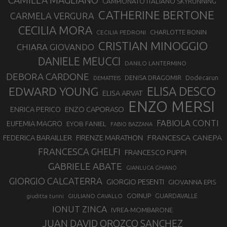
CAMILLA MAGLIANO
CAMPIONATO ITALIANO SKYRUNNING
CATHERINE BERTONE
CARMELA VERGURA
CECILIA MORA
CHARLOTTE BONIN
CECILIA PEDRONI
CRISTIAN MINOGGIO
CHIARA GIOVANDO
DANIELE MEUCCI
DANILO LANTERMINO
DEBORA CARDONE
DENISA DRAGOMIR
Dodecarun
DEMATTEIS
EDWARD YOUNG
ELISA DESCO
ELISA ARVAT
ENZO MERSI
ENZO CAPORASO
ENRICA PERICO
FABIOLA CONTI
EUFEMIA MAGRO
EYOB FANIEL
FABIO BAZZANA
FRANCESCA CANEPA
FEDERICA BARAILLER
FIRENZE MARATHON
FRANCESCA GHELFI
FRANCESCO PUPPI
GABRIELE ABATE
GIANLUCA GHIANO
GIORGIO CALCATERRA
GIORGIO PESENTI
GIOVANNA EPIS
GOINUP
GUARDAVALLE
GIULIANO CAVALLO
giuditta turini
IONUT ZINCA
IVREA-MOMBARONE
JUAN DAVID OROZCO SANCHEZ