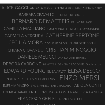
ALICE GAGGI
ANDREA ROSTAN
ANDREA MAYR
ANNA INCERTI
BARBARA CRAVELLO
BENEDETTA BROGGI
BERNARD DEMATTEIS
BRUNO BRUNOD
CAMILLA MAGLIANO
CAMPIONATO ITALIANO SKYRUNNING
CATHERINE BERTONE
CARMELA VERGURA
CECILIA MORA
CHARLOTTE BONIN
CECILIA PEDRONI
CRISTIAN MINOGGIO
CHIARA GIOVANDO
DANIELE MEUCCI
DANILO LANTERMINO
DEBORA CARDONE
DENISA DRAGOMIR
Dodecarun
DEMATTEIS
EDWARD YOUNG
ELISA DESCO
ELISA ARVAT
ENZO MERSI
ENZO CAPORASO
ENRICA PERICO
FABIOLA CONTI
EUFEMIA MAGRO
EYOB FANIEL
FABIO BAZZANA
FRANCESCA CANEPA
FEDERICA BARAILLER
FIRENZE MARATHON
FRANCESCA GHELFI
FRANCESCO PUPPI