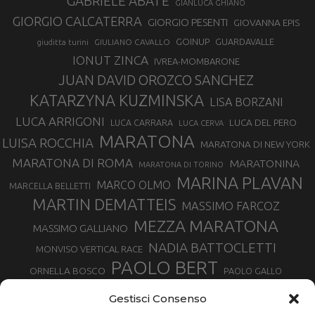
GABRIELE ABATE
GIANLUCA GHIANO
GIORGIO CALCATERRA
GIORGIO PESENTI
GIOVANNA EPIS
GOINUP
GUARDAVALLE
GIULIANO CAVALLO
giuditta turini
IONUT ZINCA
IVREA-MOMBARONE
JUAN DAVID OROZCO SANCHEZ
KATARZYNA KUZMINSKA
LISA BORZANI
LUCA ARRIGONI
LUCA DEL PERO
LUCA CARRARA
LUCA CERVA
MARATONA
LUISA ROCCHIA
MARATONA DI NEW YORK
MARATONA DI ROMA
MARATONINA
MARATONA DI TORINO
MARINA PLAVAN
MARCO OLMO
MARCELLA BELLETTI
MARTIN DEMATTEIS
MASSIMO FARCOZ
MEZZA MARATONA
MASSIMO GALLIANO
NADIA BATTOCLETTI
MONVISO VERTICAL RACE
PAOLO BERT
ORNELLA BOSCO
PAOLO GALLO
ROLANDO PIANA
PIETRO RIVA
PODISMO VENETO
Gestisci Consenso
RUGGERO PERTILE
SILVIA RAMPAZZO
SERGIO BONALDI